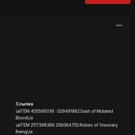
Ссылка
\aITEM 405566036 -329491982:Sash of Mutated
Blood\/a
\aITEM 2117398389 299384755:Robes of Visionary
Being\/a