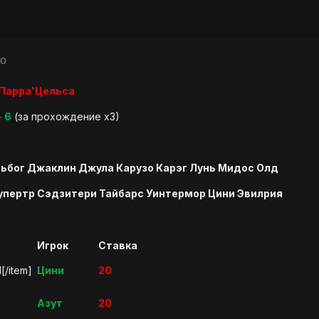
10
Парра'Цельса
+ 6
(за прохождение х3)
ьбог Джаклин Джула Карузо Карэг Лунь Мидос Олд
упертр Сэдзитери Тайбарс Уинтермор Цини Эвилрия
Игрок
Ставка
[/item]
Цини
20
Азут
20