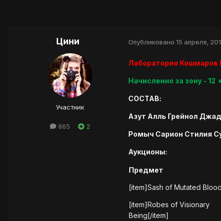
Цини
Опубликовано
15 апреля, 20
Лаборатория Кошмаров 
Начисленно за зону - 12
СОСТАВ:
Участник
Азут Алль Грейнол Джад
865
2
Ромыч Сарион Стилия С
Аукционы:
Предмет
[item]Sash of Mutated Blood
[item]Robes of Visionary
Being[/item]