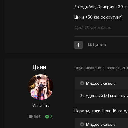
Джадьбог, Эвилрия +30 (п
Цини +50 (за рекрутинг)
Upd. Отчет в базе.
Цитата
Цини
Опубликовано
19 апреля, 20
Мидос сказал:
За сданный М1 мне так 
Участник
Пароли, явки. Если 16-го 
865
2
Мидос сказал: