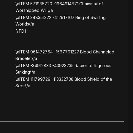
\aITEM 571985720 -1964914871:Chainmail of
Worshipped Will\/a
\aITEM 348351322 -412917167:Ring of Swirling
Worlds\/a
[/TD]
\aITEM 961472764 -1567791227:Blood Channeled
Bracelet\/a
\aITEM -34912833 -43923235:Rapier of Rigorous
Striking\/a
\aITEM 111799729 -113332738:Blood Shield of the
Seer\/a