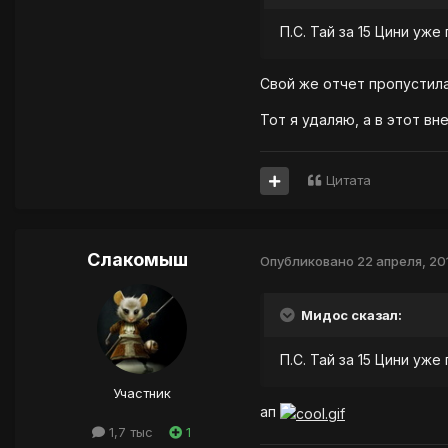
П.С. Тай за 15 Цини уже
Свой же отчет пропустила
Тот я удаляю, а в этот вн
Цитата
Слакомыш
Опубликовано
22 апреля, 20
Мидос сказал:
П.С. Тай за 15 Цини уже
Участник
ап
1,7 тыс
1