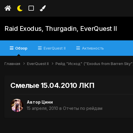
Raid Exodus, Thurgadin, EverQuest II
Обзор
EverQuest II
Активность
Главная
EverQuest II
Рейд "Исход" ("Exodus from Barren Sky"
Смелые 15.04.2010 ЛКП
Автор
Цини
15 апреля, 2010
в
Отчеты по рейдам