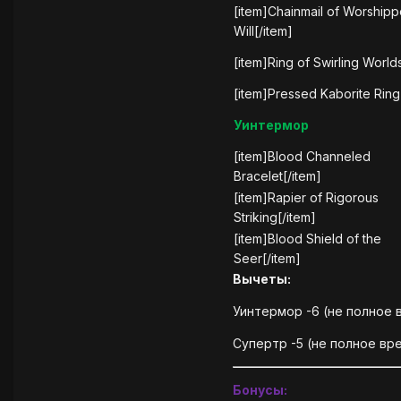
[item]Chainmail of Worship
Will[/item]
[item]Ring of Swirling World
[item]Pressed Kaborite Ring
Уинтермор
[item]Blood Channeled
Bracelet[/item]
[item]Rapier of Rigorous
Striking[/item]
[item]Blood Shield of the
Seer[/item]
Вычеты:
Уинтермор -6 (не полное 
Супертр -5 (не полное вр
Бонусы: