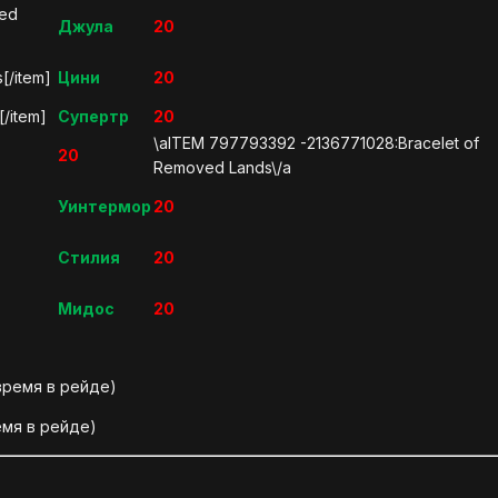
ped
Джула
20
s[/item]
Цини
20
[/item]
Супертр
20
\aITEM 797793392 -2136771028:Bracelet of
20
Removed Lands\/a
Уинтермор
20
Стилия
20
Мидос
20
время в рейде)
емя в рейде)