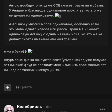
Антон, вообще-то их даже СОЕ считает
разными
мобами.
У Анашти и близнецов одинаковое проклятье, но это же
не делает их одинаковыми.
А АоЕшки у многих мобов одинаковые, особенно если
эти мобы одного класса или рассы. Треш в ГБК имеет
одинаковую АоЕшку с одним из имен РоКа, но это же не
делает склеты именами или имя трешем.
многа букафф
штурмовые дкп за энкаунтер пента/ультра Исход уже получал
зпт никакой флуд не заставит меня изменить свое мнение зпт
ни нада всяческих инсинуаций тчк
Цитата
Келебриэль
0