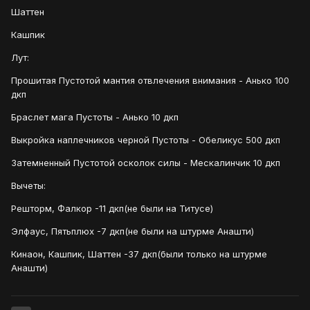
Шаттен
Кашпик
Лут:
Прошитая Пустотой мантия отвлечения внимания - Анько 100
дкп
Браслет мага Пустоты - Анько 10 дкп
Выкройка наплечников черной Пустоты - Обеликус 500 дкп
Затемненный Пустотой осколок силы - Мескалинчик 10 дкп
Вычеты:
Решторм, Фалкор -11 дкп(не были на Титусе)
Элфаус, Пятьплюх -7 дкп(не были на штурме Анашти)
Кинаон, Кашпик, Шаттен -37 дкп(были только на штурме
Анашти)