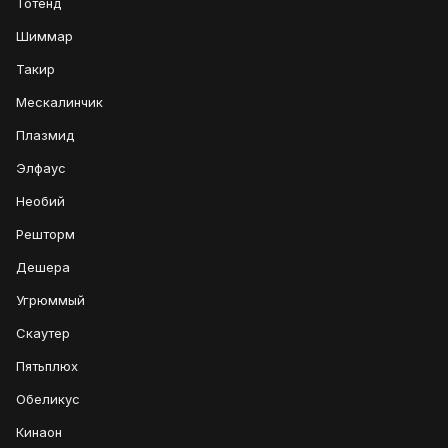
Тотенд
Шиммар
Такир
Мескалинчик
Плазмид
Элфаус
Необий
Решторм
Дешера
Угрюммый
Скаутер
Пятьплюх
Обеликус
Кинаон