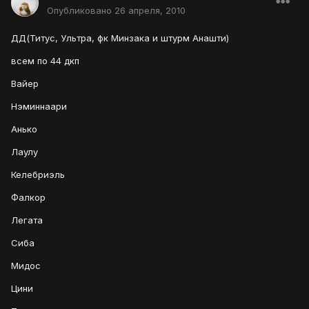
Опубликовано
26 апреля, 2010
ДД(Титус, Ультра, фк Минзака и штурм Анашти)
всем по 44 дкп
Вайер
Нэминнаари
Анько
Лаулу
Келебриэль
Фалкор
Легата
Сиба
Мидос
Цини