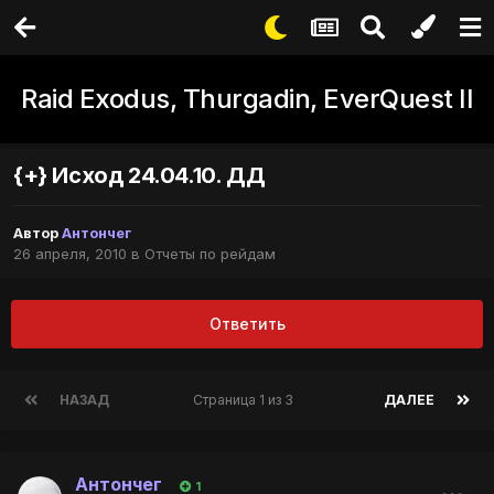
Raid Exodus, Thurgadin, EverQuest II
{+} Исход 24.04.10. ДД
Автор
Антончег
26 апреля, 2010
в
Отчеты по рейдам
Ответить
НАЗАД
Страница 1 из 3
ДАЛЕЕ
Антончег
1