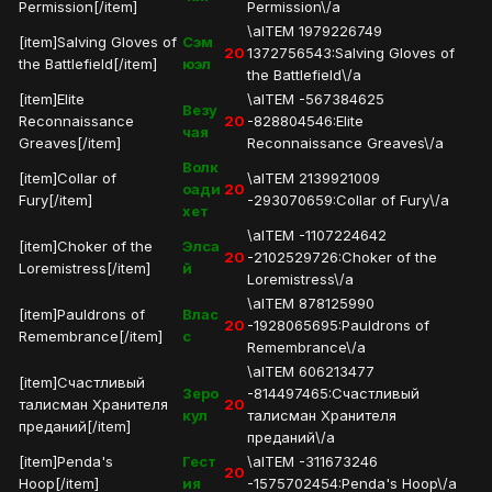
Permission[/item]
Permission\/a
\aITEM 1979226749
[item]Salving Gloves of
Сэм
20
1372756543:Salving Gloves of
the Battlefield[/item]
юэл
the Battlefield\/a
[item]Elite
\aITEM -567384625
Везу
Reconnaissance
20
-828804546:Elite
чая
Greaves[/item]
Reconnaissance Greaves\/a
Волк
[item]Collar of
\aITEM 2139921009
оади
20
Fury[/item]
-293070659:Collar of Fury\/a
хет
\aITEM -1107224642
[item]Choker of the
Элса
20
-2102529726:Choker of the
Loremistress[/item]
й
Loremistress\/a
\aITEM 878125990
[item]Pauldrons of
Влас
20
-1928065695:Pauldrons of
Remembrance[/item]
с
Remembrance\/a
\aITEM 606213477
[item]Счастливый
Зеро
-814497465:Счастливый
талисман Хранителя
20
кул
талисман Хранителя
преданий[/item]
преданий\/a
[item]Penda's
Гест
\aITEM -311673246
20
Hoop[/item]
ия
-1575702454:Penda's Hoop\/a