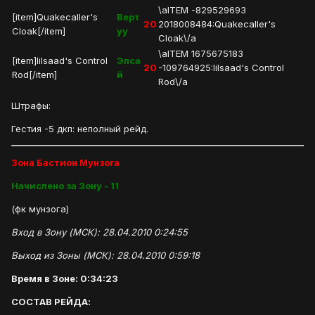
\aITEM -829529693
[item]Quakecaller's
Верт
20
2018008484:Quakecaller's
Cloak[/item]
уу
Cloak\/a
\aITEM 1675675183
[item]Iilsaad's Control
Элса
20
-109764925:Iilsaad's Control
Rod[/item]
й
Rod\/a
Штрафы:
Гестия -5 дкп: неполный рейд.
Зона Бастион Мунзога
Начислено за Зону - 11
(фк мунзога)
Вход в Зону (МСК): 28.04.2010 0:24:55
Выход из Зоны (МСК): 28.04.2010 0:59:18
Время в Зоне: 0:34:23
СОСТАВ РЕЙДА: