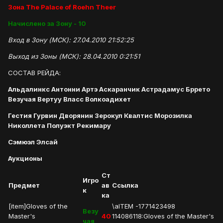
Зона The Palace of Roehn Theer
Начислено за Зону - 10
Вход в Зону (МСК): 27.04.2010 21:52:25
Выход из Зоны (МСК): 28.04.2010 0:21:51
СОСТАВ РЕЙДА:
Альдалинкс Антонни Артэ Аскаранчик Астрадамус Бррето
Везучая Вертуу Власс Волкоадихет
Гестия Гурвин Дворянин Зерокул Квалтис Морозилка
Николлета Полуэкт Рекимару
Сэмюэл Элсай
Аукционы
Ст
Игро
Предмет
ав
Ссылка
к
ка
[item]Gloves of the
\aITEM -1771423498
Везу
Master's
40
114086118:Gloves of the Master's
чая