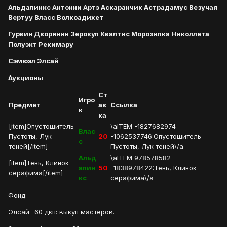
Альдалинкс Антонни Артэ Аскаранчик Астрадамус Везучая
Вертуу Власс Волкоадихет
Гурвин Дворянин Зерокул Квалтис Морозилка Николлета
Полуэкт Рекимару
Сэмюэл Элсай
Аукционы
Ст
Игро
Предмет
ав
Ссылка
к
ка
[item]Опустошитель
\aITEM -1827682974
Влас
Пустоты, Лук
20
-1062537746:Опустошитель
с
теней[/item]
Пустоты, Лук теней\/a
Альд
\aITEM 978578582
[item]Тень, Клинок
алин
50
-1838978422:Тень, Клинок
серафима[/item]
кс
серафима\/a
Фонд:
Элсай -60 дкп: выкуп мастеров.