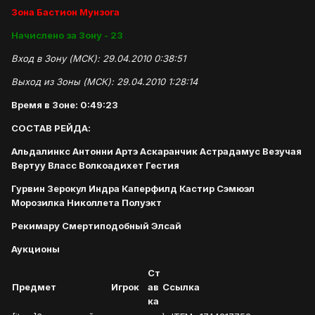
Зона Бастион Мунзога
Начислено за Зону - 23
Вход в Зону (МСК): 29.04.2010 0:38:51
Выход из Зоны (МСК): 29.04.2010 1:28:14
Время в Зоне: 0:49:23
СОСТАВ РЕЙДА:
Альдалинкс Антонни Артэ Аскаранчик Астрадамус Везучая
Вертуу Власс Волкоадихет Гестия
Гурвин Зерокул Индра Каперфилд Кастир Сэмюэл
Морозилка Николлета Полуэкт
Рекимару Смертиподобный Элсай
Аукционы
Ст
Предмет
Игрок
ав
Ссылка
ка