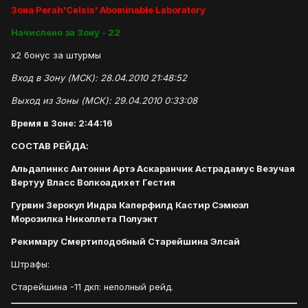
Зона Perah'Celsis' Abominable Laboratory
Начислено за Зону - 22
х2 бонус за штурмы
Вход в Зону (МСК): 28.04.2010 21:48:52
Выход из Зоны (МСК): 29.04.2010 0:33:08
Время в Зоне: 2:44:16
СОСТАВ РЕЙДА:
Альдалинкс Антонни Артэ Аскаранчик Астрадамус Везучая
Вертуу Власс Волкоадихет Гестия
Гурвин Зерокул Индра Каперфилд Кастир Сэмюэл
Морозилка Николлета Полуэкт
Рекимару Смертиподобный Старейшина Элсай
Штрафы:
Старейшина -11 дкп: неполный рейд.