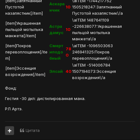
[item]Запятнанный
\aITEM -1744217752
Аскара
Пустотой
10
1505218247:Запятнанный
нчик
назапястник[/item]
Пустотой назапястник\/a
\aITEM 1487641109
[item]Украшенная
Астра
-226638077:Украшенная
пыльцой мотылька
10
дамус
пыльцой мотылька
манжета[/item]
манжета\/a
[item]Покров
Смерт
\aITEM -1096503063
78
перевоплощения[/ite
иподо
246941325:Покров
0
m]
бный
перевоплощения\/a
\aITEM -514006784
[item]Эссенция
Элсай
40
1507194073:Эссенция
возрождения[/item]
возрождения\/a
Фонд:
Гестия -30 дкп: дистилированная мана.
РЛ Артэ.
Цитата