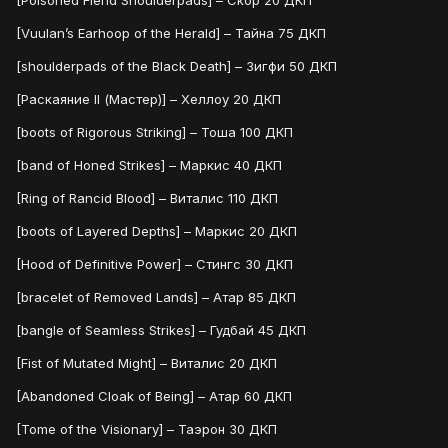
[Poisoned Fiend Shoulderpads] – Скор 20 ДКП
[Vuulan’s Earhoop of the Herald] – Тайна 75 ДКП
[shoulderpads of the Black Death] – Зигфи 50 ДКП
[Раскаяние II (Мастер)] – Хеллоу 20 ДКП
[boots of Rigorous Striking] – Тоша 100 ДКП
[band of Honed Strikes] – Маркис 40 ДКП
[Ring of Rancid Blood] – Виталис 110 ДКП
[boots of Layered Depths] – Маркис 20 ДКП
[Hood of Definitive Power] – Стингс 30 ДКП
[bracelet of Removed Lands] – Атар 85 ДКП
[bangle of Seamless Strikes] – Гудбай 45 ДКП
[Fist of Mutated Might] – Виталис 20 ДКП
[Abandoned Cloak of Being] – Атар 60 ДКП
[Tome of the Visionary] – Таэрон 30 ДКП