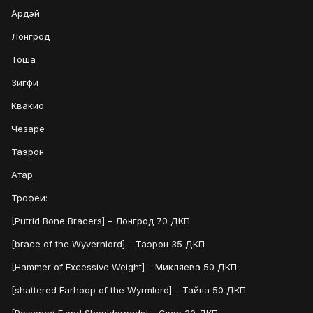
Ардэй
Лонгрод
Тоша
Зигфи
Квакио
Чезаре
Таэрон
Атар
Трофеи:
[Putrid Bone Bracers] – Лонгрод 70 ДКП
[brace of the Wyvernlord] – Таэрон 35 ДКП
[Hammer of Excessive Weight] – Микляева 50 ДКП
[shattered Earhoop of the Wyrmlord] – Тайна 50 ДКП