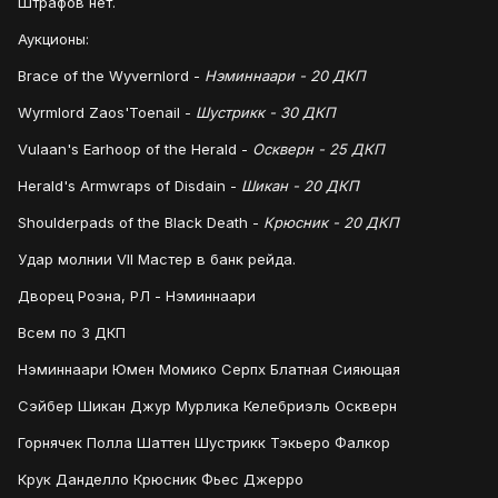
Штрафов нет.
Аукционы:
Brace of the Wyvernlord -
Нэминнаари - 20 ДКП
Wyrmlord Zaos'Toenail -
Шустрикк - 30 ДКП
Vulaan's Earhoop of the Herald -
Оскверн - 25 ДКП
Herald's Armwraps of Disdain -
Шикан - 20 ДКП
Shoulderpads of the Black Death -
Крюсник - 20 ДКП
Удар молнии VII Мастер в банк рейда.
Дворец Роэна, РЛ - Нэминнаари
Всем по 3 ДКП
Нэминнаари Юмен Момико Серпх Блатная Сияющая
Сэйбер Шикан Джур Мурлика Келебриэль Оскверн
Горнячек Полла Шаттен Шустрикк Тэкьеро Фалкор
Крук Данделло Крюсник Фьес Джерро