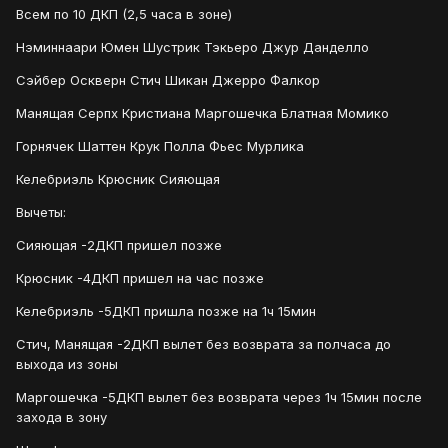
Всем по 10 ДКП (2,5 часа в зоне)
Нэминнаари Юмен Шустрик Тэкьеро Джур Данделло
Сэйбер Оскверн Стич Шикан Джерро Фалкор
Манящая Серпх Кристиана Маргошечка Блатная Момико
Горнячек Шаттен Крук Полла Фьес Мурлика
Келебриэль Крюсник Сияющая
Вычеты:
Сияющая -2ДКП пришел позже
Крюсник -4ДКП пришел на час позже
Келебриэль -5ДКП пришла позже на 1ч 15мин
Стич, Манящая -2ДКП вылет без возврата за полчаса до
выхода из зоны
Маргошечка -5ДКП вылет без возврата через 1ч 15мин после
захода в зону