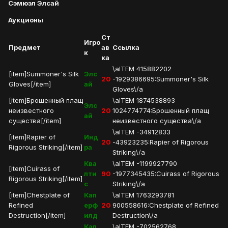
Сэмюэл Элсай
Аукционы
Ст
Игро
Предмет
ав
Ссылка
к
ка
\aITEM 415882202
[item]Summoner's Silk
Элс
20
-1929386695:Summoner's Silk
Gloves[/item]
ай
Gloves\/a
[item]Брошенный плащ
\aITEM 1874538893
Элс
неизвестного
20
1024774774:Брошенный плащ
ай
существа[/item]
неизвестного существа\/a
\aITEM -34912833
[item]Rapier of
Инд
20
-43923235:Rapier of Rigorous
Rigorous Striking[/item]
ра
Striking\/a
Ква
\aITEM -1199927790
[item]Cuirass of
лти
90
-1977345435:Cuirass of Rigorous
Rigorous Striking[/item]
с
Striking\/a
[item]Chestplate of
Кап
\aITEM 1763293781
Refined
ерф
20
900558616:Chestplate of Refined
Destruction[/item]
илд
Destruction\/a
Кап
\aITEM -702562768