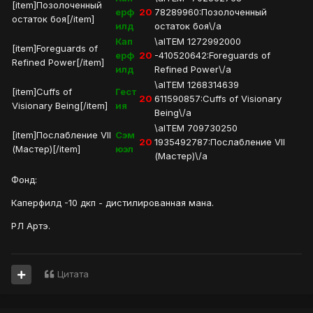
[item]Позолоченный
ерф
20
78289960:Позолоченный
остаток боя[/item]
илд
остаток боя\/a
Кап
\aITEM 1272992000
[item]Foreguards of
ерф
20
-410520642:Foreguards of
Refined Power[/item]
илд
Refined Power\/a
\aITEM 1268314639
[item]Cuffs of
Гест
20
611590857:Cuffs of Visionary
Visionary Being[/item]
ия
Being\/a
\aITEM 709730250
[item]Послабление VII
Сэм
20
1935492787:Послабление VII
(Мастер)[/item]
юэл
(Мастер)\/a
Фонд:
Каперфилд -10 дкп - дистилированная мана.
РЛ Артэ.
Цитата