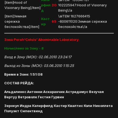
[item]Hood of
рфил
20
102225947:Hood of Visionary
Visionary Being[/item]
д
Being\/a
[item]Земная
\aITEM 1627666415
Каст
сережка
65
-800611020:Земная сережка
ир
беспокойства[/item]
беспокойства\/a
Зона Perah'Celsis' Abominable Laboratory
Начислено за Зону - 8
Вход в Зону (МСК): 02.06.2010 23:24:17
Выход из Зоны (МСК): 03.06.2010 1:15:25
Время в Зоне: 1:51:08
СОСТАВ РЕЙДА:
Альдалинкс Антонни Аскаранчик Астрадамус Везучая
Вертуу Ветроволк Гестия Гурвин
Зерокул Индра Каперфилд Кастир Квалтис Кэли Николлета
Полуэкт Силентвинд