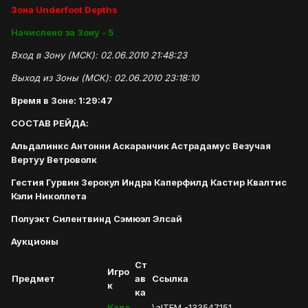
Зона Underfoot Depths
Начислено за Зону - 5
Вход в Зону (МСК): 02.06.2010 21:48:23
Выход из Зоны (МСК): 02.06.2010 23:18:10
Время в Зоне: 1:29:47
СОСТАВ РЕЙДА:
Альдалинкс Антонни Аскаранчик Астрадамус Везучая
Вертуу Ветроволк
Гестия Гурвин Зерокул Индра Каперфилд Кастир Квалтис
Кэли Николлета
Полуэкт Силентвинд Сэмюэл Элсай
Аукционы
Ст
Игро
Предмет
ав
Ссылка
к
ка
Капе
\aITEM -133547151