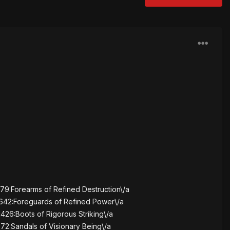
79:Forearms of Refined Destruction\/a
42:Foreguards of Refined Power\/a
26:Boots of Rigorous Striking\/a
2:Sandals of Visionary Being\/a