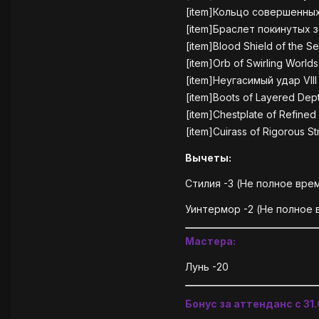
[item]Кольцо совершенных
[item]Браслет покинутых з
[item]Blood Shield of the Se
[item]Orb of Swirling Worlds
[item]Неугасимый удар VIII
[item]Boots of Layered Dept
[item]Chestplate of Refined
[item]Cuirass of Rigorous Str
Вычеты:
Стилия -3 (Не полное вре
Уинтермор -2 (Не полное 
Мастера:
Лунь -20
Бонус за аттенданс с 31.0