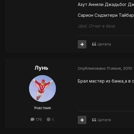
Азут Аннели Джадьбог Дж
Сарион Сэдзитери Тайбар
Upd. Отчет в базе
Цитата
Лунь
Опубликовано
11 июня, 2010
Брал мастер из банка,а в 
Участник
176
0
Цитата