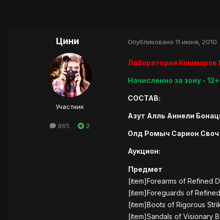
Цини
Опубликовано
11 июня, 2010
Лаборатория Кошмаров 
Начисленно за зону - 12
СОСТАВ:
Участник
Азут Алль Аннели Бона
865
2
Олд Ромыч Сарион Своч
Аукцион:
Предмет
[item]Forearms of Refined D
[item]Foreguards of Refine
[item]Boots of Rigorous Stri
[item]Sandals of Visionary B