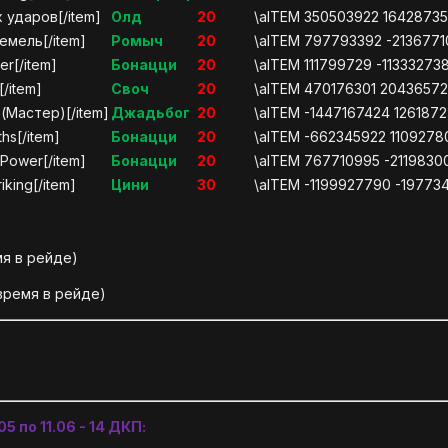
 ударов[/item]
Олд
20
\aITEM 350503922 1642873
емель[/item]
Ромыч
20
\aITEM 797793392 -2136771
er[/item]
Бонацци
20
\aITEM 111799729 -113332738:
[/item]
Своч
20
\aITEM 470176301 2043657245
 (Мастер)[/item]
Джадьбог
20
\aITEM -1447167424 1261872
hs[/item]
Бонацци
20
\aITEM -662345922 11092780
 Power[/item]
Бонацци
20
\aITEM 767710995 -21198300
iking[/item]
Цини
30
\aITEM -1199927790 -1977345
мя в рейде)
время в рейде)
5 по 11.06 -
14 ДКП: