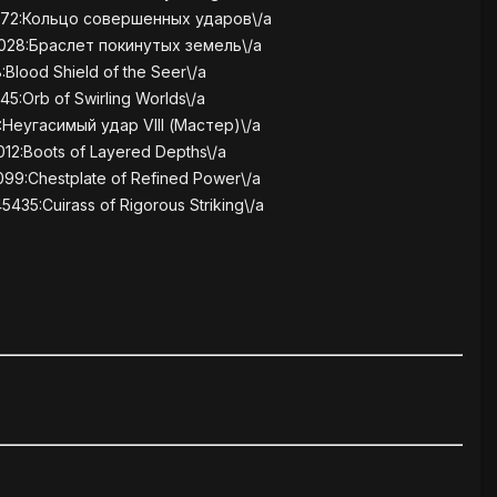
572:Кольцо совершенных ударов\/a
028:Браслет покинутых земель\/a
Blood Shield of the Seer\/a
:Orb of Swirling Worlds\/a
:Неугасимый удар VIII (Мастер)\/a
12:Boots of Layered Depths\/a
99:Chestplate of Refined Power\/a
435:Cuirass of Rigorous Striking\/a