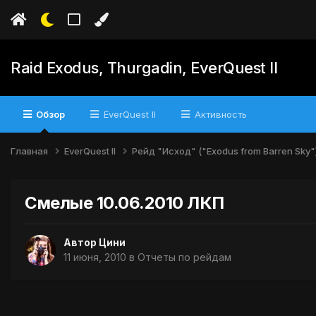
Raid Exodus, Thurgadin, EverQuest II
Обзор
EverQuest II
Активность
Главная
EverQuest II
Рейд "Исход" ("Exodus from Barren Sky"
Смелые 10.06.2010 ЛКП
Автор
Цини
11 июня, 2010
в
Отчеты по рейдам