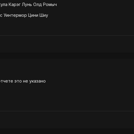
ула Карэг Лунь Олд Ромыч
с Уинтермор Цини Шиу
отчете это не указано