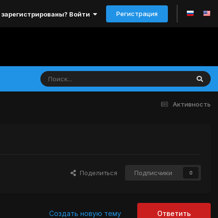
Регистрация
 зарегистрированы? Войти
Активность
Поделиться
Подписчики
0
Создать новую тему
Ответить