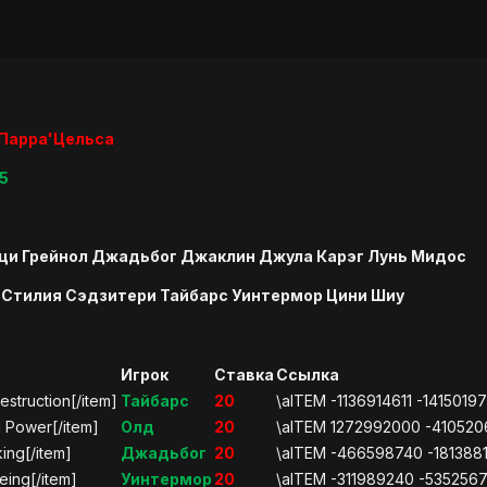
Парра'Цельса
+5
цци Грейнол Джадьбог Джаклин Джула Карэг Лунь Мидос
 Стилия Сэдзитери Тайбарс Уинтермор Цини Шиу
Игрок
Ставка
Ссылка
estruction[/item]
Тайбарс
20
\aITEM -1136914611 -14150197
d Power[/item]
Олд
20
\aITEM 1272992000 -4105206
king[/item]
Джадьбог
20
\aITEM -466598740 -18138814
eing[/item]
Уинтермор
20
\aITEM -311989240 -53525677