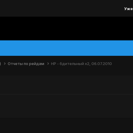
Уже
)
Отчеты по рейдам
НР - бдительный х2, 06.07.2010