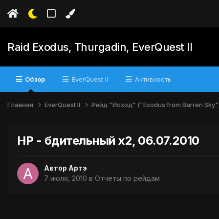
Raid Exodus, Thurgadin, EverQuest II
Обзор
EverQuest II
Активность
Главная
EverQuest II
Рейд "Исход" ("Exodus from Barren Sky"
НР - бдительный х2, 06.07.2010
Автор
Артэ
7 июля, 2010
в
Отчеты по рейдам