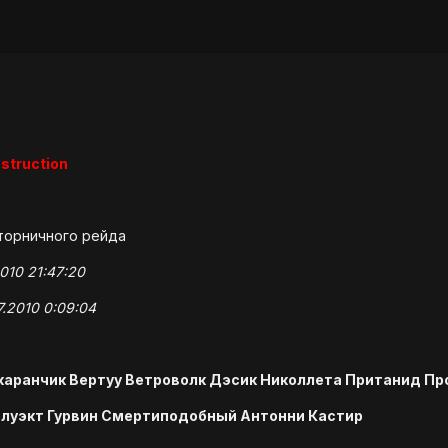
estruction
вторничного рейда
010 21:47:20
7.2010 0:09:04
каранчик Вертуу Ветроволк Дэсик Николлета Пританид Пр
луэкт Гурвин Смертиподобный Антонни Кастир