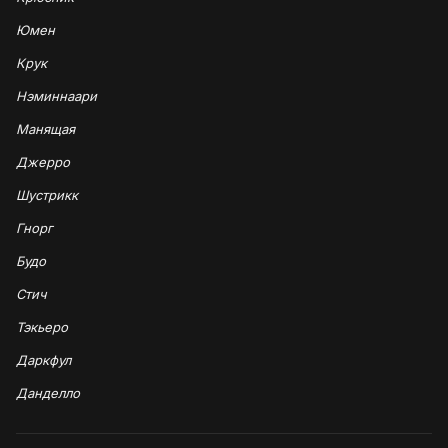
Юмен
Крук
Нэминнаари
Манящая
Джерро
Шустрикк
Гнорг
Будо
Стич
Тэкьеро
Даркфул
Данделло