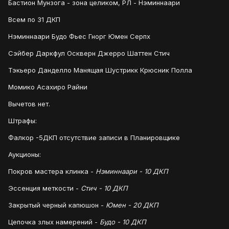
Бастион Мунзога - зона целиком, РЛ - Нэминнаари
Всем по 31 ДКП
Нэминнаари Будо Фьес Гнорг Юмен Серпх
Сэйбер Даркфул Оскверн Джерро Шаттен Стич
Тэкьеро Данделло Манящая Шустрикк Крюсник Полла
Момико Асахиро Райни
Вычетов нет.
Штрафы:
Фалкор -5ДКП отсутствие записи в Планировщике
Аукционы:
Покров мастера клинка -
Нэминнаари - 10 ДКП
Эссенция меткости -
Стич - 10 ДКП
Закрытый черный капюшон -
Юмен - 20 ДКП
Цепочка злых намерений -
Будо - 10 ДКП