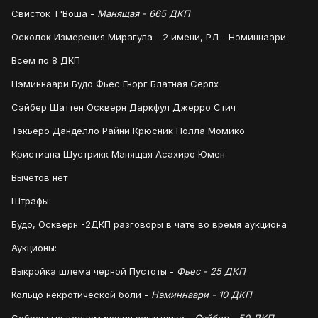
Свисток Т'Воша -
Манящая - 665 ДКП
Осколок Измерения Мирагула - 2 имени, РЛ - Нэминнаари
Всем по 8 ДКП
Нэминнаари Будо Фьес Гнорг Блатная Серпх
Сэйбер Шаттен Оскверн Даркфул Джерро Стич
Тэкьеро Данделло Райни Крюсник Полла Момико
Кристиана Шустрикк Манящая Асахиро Юмен
Вычетов нет
Штрафы:
Будо, Оскверн -2ДКП разговоры в чате во время аукциона
Аукционы:
Выкройка шлема черной Пустоты -
Фьес - 25 ДКП
Кольцо некротической боли -
Нэминнаари - 10 ДКП