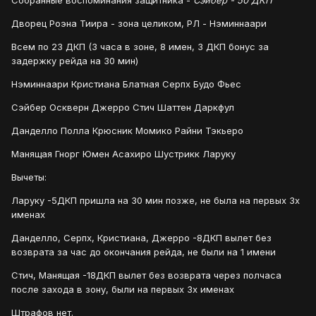
Собранные воспоминания защитника -
Сэйбер - 50 ДКП
Дворец Роэна Тиира - зона целиком, РЛ - Нэминнаари
Всем по 23 ДКП (3 часа в зоне, 8 имен, 3 ДКП бонус за
задержку рейда на 30 мин)
Нэминнаари Кристиана Блатная Серпх Будо Фьес
Сэйбер Оскверн Джерро Стич Шаттен Даркфул
Данделло Полла Крюсник Момико Райни Тэкьеро
Манящая Гнорг Юмен Асахиро Шустрикк Ларуку
Вычеты:
Ларуку -5ДКП пришла на 30 мин позже, не была на первых 3х
именах
Данделло, Серпх, Кристиана, Джерро -8ДКП вылет без
возврата за час до окончания рейда, не были на 1 имени
Стич, Манящая -18ДКП вылет без возврата через полчаса
после захода в зону, были на первых 3х именах
Штрафов нет.