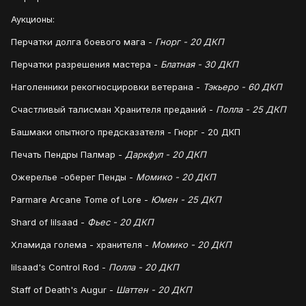
Аукционы:
Перчатки долга боевого мага -
Гнорг - 20 ДКП
Перчатки разрешения мастера -
Блатная - 30 ДКП
Наголенники рекогносцировки ветерана -
Тэкьеро - 60 ДКП
Счастливый талисман Хранителя преданий -
Полла - 25 ДКП
Башмаки опытного предсказателя - Гнорг - 20 ДКП
Печать Пендры Палмар -
Даркфул - 20 ДКП
Ожерелье -оберег Пенды -
Момико - 20 ДКП
Parmare Arcane Tome of Lore -
Юмен - 25 ДКП
Shard of lilsaad -
Фьес - 20 ДКП
Хламида голема - хранителя -
Момико - 20 ДКП
lilsaad's Control Rod -
Полла - 20 ДКП
Staff of Death's Augur -
Шаттен - 20 ДКП