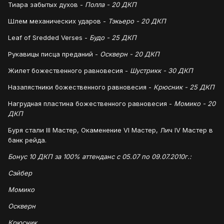
Тиара забытых духов -
Полла - 20 ДКП
Шлем механических ударов -
Тэкьеро - 20 ДКП
Leaf of Sredded Verses -
Будо - 25 ДКП
Рукавицы писца преданий -
Оскверн - 20 ДКП
Жилет божественного равновесия -
Шустрикк - 30 ДКП
Назапястники божественного равновесия -
Крюсник - 25 ДКП
Нагрудная пластина божественного равновесия -
Момико - 20
ДКП
Буря стали III Мастер, Окаменение VI Мастер, Лич IV Мастер в
банк рейда.
Бонус 10 ДКП за 100% аттенданс с 05.07 по 09.07.2010г.:
Сэйбер
Момико
Оскверн
Крюсник