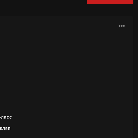
Власс
клап