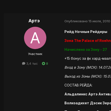
Артэ
Опубликовано
15 июля, 2010
Рейд Ночные Рейдеры
Зона The Palace of Roehn
Начислено за Зону - 27
Участник
+15 бонус за фк хард-маал
3,4 тыс
8
Вход в Зону (МСК): 14.07.2
Выход из Зоны (МСК): 15.07
СОСТАВ РЕЙДА:
Альдалинкс Артэ Антива
Волкоадихет Дэсик Зер