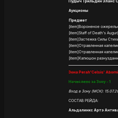
Пудыч Трильдин Эланс 
Аукционы
Предмет
[item]Вороненое ожерелье
[item]Staff of Death's Augur
[item]Застежка Силы Стихи
[item]Отравленная капелин
[item]Отравленная капелин
[item]Капюшон разнузданн
Зона Perah'Celsis' Abomi
Начислено за Зону - 1
Вход в Зону (МСК): 15.07.2
СОСТАВ РЕЙДА:
Альдалинкс Артэ Антива