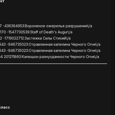
экт
97 -436364953:Вороненое ожерелье разрушения\/a
70 -1547730539:Staff of Death's Augur\/a
12 -1719022712:Застежка Силы Стихий\/a
7643 -946735023:Отравленная капелина Черного Огня\/a
7643 -946735023:Отравленная капелина Черного Огня\/a
04 201211860:Капюшон разнузданности Черного Огня\/a
Власс