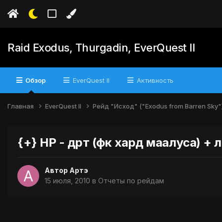
Raid Exodus, Thurgadin, EverQuest II
Обзор
EverQuest II
Активность
Главная
EverQuest II
Рейд "Исход" ("Exodus from Barren Sky"
{+} НР - дрт (фк хард маалуса) + л
Автор
Артэ
15 июля, 2010
в
Отчеты по рейдам