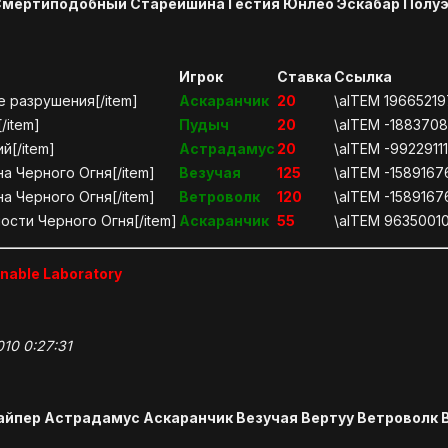
Смертиподобный Старейшина Гестия Юнлео Эскабар Полу
Игрок
Ставка
Ссылка
 разрушения[/item]
Аскаранчик
20
\aITEM 1966521
[/item]
Пудыч
20
\aITEM -18837081
й[/item]
Астрадамус
20
\aITEM -9922911
а Черного Огня[/item]
Везучая
125
\aITEM -158916
а Черного Огня[/item]
Ветроволк
120
\aITEM -158916
ости Черного Огня[/item]
Аскаранчик
55
\aITEM 9635001
nable Laboratory
010 0:27:31
йпер Астрадамус Аскаранчик Везучая Вертуу Ветроволк 