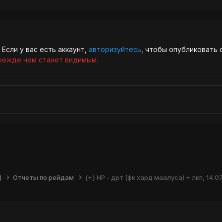
Если у вас есть аккаунт,
авторизуйтесь
, чтобы опубликовать 
режде чем станет видимым.
)
Отчеты по рейдам
{+} НР - дрт (фк хард маалуса) + лкп, 14.0