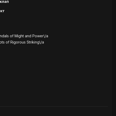
клап
экт
dals of Might and Power\/a
s of Rigorous Striking\/a