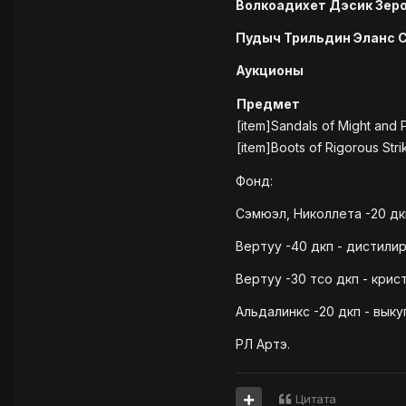
Волкоадихет Дэсик Зер
Пудыч Трильдин Эланс 
Аукционы
Предмет
[item]Sandals of Might and 
[item]Boots of Rigorous Stri
Фонд:
Сэмюэл, Николлета -20 дк
Вертуу -40 дкп - дистилир
Вертуу -30 тсо дкп - крис
Альдалинкс -20 дкп - выку
РЛ Артэ.
Цитата