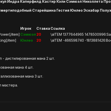
окул Индра Каперфилд Кастир Кэли Сэмюэл Николлета Про
Смертиподобный Старейшина Гестия Юнлео Эскабар Полу
Игрок
Ставка
Ссылка
Power[/item]
Сэмюэл
20
\aITEM 1377644965 1478500996:San
king[/item]
Юнлео
20
\aITEM -466598740 -1813881426:Boot
п - дистилированная мана 2 шт.
ованная мана 4 шт.
таллизованная мана 3 шт.
п мастера.