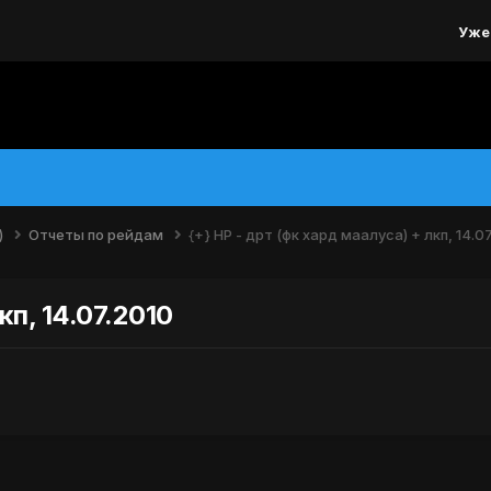
Уже
)
Отчеты по рейдам
{+} НР - дрт (фк хард маалуса) + лкп, 14.0
кп, 14.07.2010