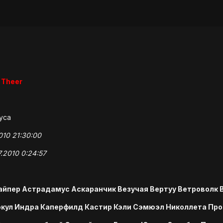
 Theer
уса
010 21:30:00
.2010 0:24:57
йпер Астрадамус Аскаранчик Везучая Вертуу Ветроволк 
окул Индра Каперфилд Кастир Кэли Сэмюэл Николлета Про