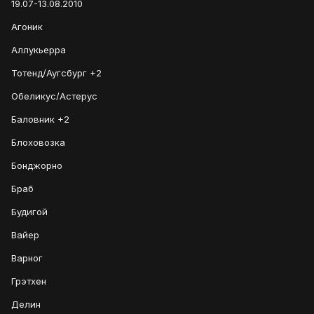
19.07-13.08.2010
Агоник
Аллукьерра
Тотенд/Аугсбург +2
Обеликус/Астерус
Баловник +2
Блоховозка
Бонджорно
Браб
Будигой
Вайер
Варног
Грэтхен
Делин