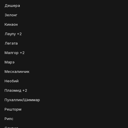
Дешера
Зелонг
Кинаон
Лаулу +2
Легата
Малгор +2
Марэ
Мескалинчик
Необий
Плазмид +2
Пухаллин/Шиммар
Решторм
Рипс