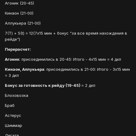
Агоник (20-45)
Кинаон (21-00)
Аллукьера (21-00)
7(Т) + 5(t) = 12(7х15 мин + бонус "за все время нахождения в
рейде")
Перерасчет:
Агоник
: присоединились в 20-45: Итого - 4х15 мин = 4 дкп
Кинаон, Аллукьера
: присоединились в 21-00: Итого - 3х15 мин
= 3 дкп
Бонус за готовность к рейду (19-45)
= 2 дкп
Блоховозка
Браб
Астерус
Шиммар
Легата