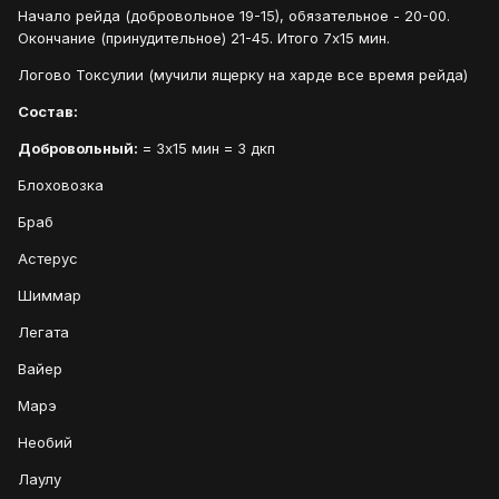
Начало рейда (добровольное 19-15), обязательное - 20-00.
Окончание (принудительное) 21-45. Итого 7х15 мин.
Логово Токсулии (мучили ящерку на харде все время рейда)
Состав:
Добровольный:
= 3х15 мин = 3 дкп
Блоховозка
Браб
Астерус
Шиммар
Легата
Вайер
Марэ
Необий
Лаулу