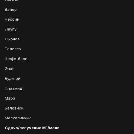
Вайер
Необий
Лаулу
Сырное
Телесто
Шефстбери
Энэя
Будигой
Плазмид
Марэ
Баловник
Мескалинчик
Сдача/получение М1/мана