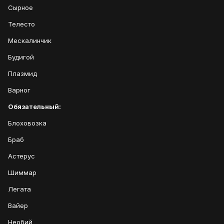
Сырное
Телесто
Мескалинчик
Будигой
Плазмид
Варног
Обязательный:
Блоховозка
Браб
Астерус
Шиммар
Легата
Вайер
Необий