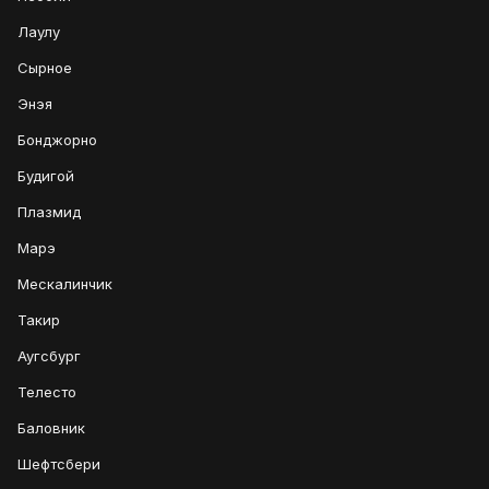
Лаулу
Сырное
Энэя
Бонджорно
Будигой
Плазмид
Марэ
Мескалинчик
Такир
Аугсбург
Телесто
Баловник
Шефтсбери