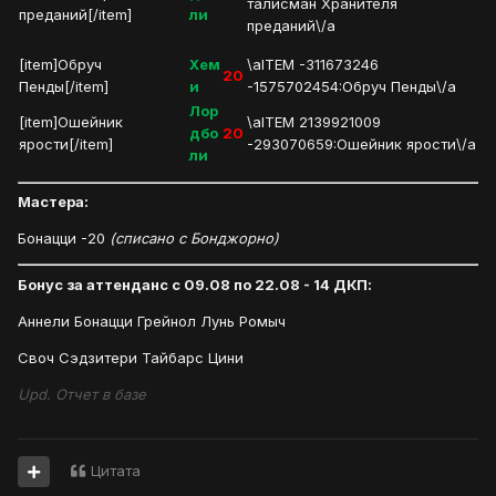
талисман Хранителя
преданий[/item]
ли
преданий\/a
[item]Обруч
Хем
\aITEM -311673246
20
Пенды[/item]
и
-1575702454:Обруч Пенды\/a
Лор
[item]Ошейник
\aITEM 2139921009
дбо
20
ярости[/item]
-293070659:Ошейник ярости\/a
ли
Мастера:
Бонацци -20
(списано с Бонджорно)
Бонус за аттенданс с 09.08 по 22.08 - 14 ДКП:
Аннели Бонацци Грейнол Лунь Ромыч
Своч Сэдзитери Тайбарс Цини
Upd. Отчет в базе
Цитата