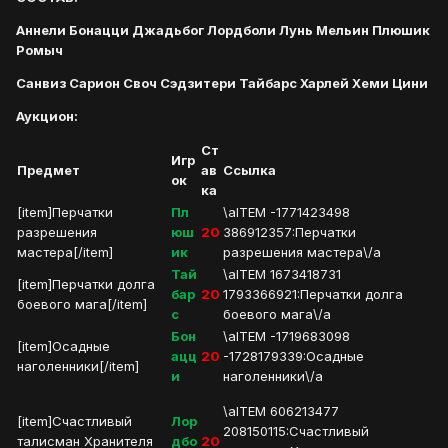
Аннели Бонацци Джадьбог Лордболи Лунь Мельин Плюшик
Ромыч
Санвиз Сарион Своч Сэдзитери Тайбарс Харлей Хеми Цини
Аукцион:
Ст
Игр
Предмет
ав
Ссылка
ок
ка
[item]Перчатки
Пл
\aITEM -1771423498
разрешения
юш
20
386912357:Перчатки
мастера[/item]
ик
разрешения мастера\/a
Тай
\aITEM 1673418731
[item]Перчатки долга
бар
20
1793366921:Перчатки долга
боевого мага[/item]
с
боевого мага\/a
Бон
\aITEM -1719683098
[item]Осадные
ацц
20
-1728179339:Осадные
наголенники[/item]
и
наголенники\/a
\aITEM 606213477
[item]Счастливый
Лор
208150115:Счастливый
талисман Хранителя
дбо
20