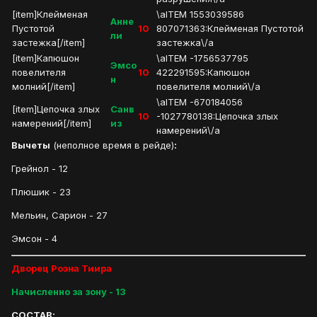
[item]Клейменая
\aITEM 1553039586
Анне
Пустотой
10
807071363:Клейменая Пустотой
ли
застежка[/item]
застежка\/a
[item]Капюшон
\aITEM -1756537795
Эмсо
повелителя
10
422291595:Капюшон
н
молний[/item]
повелителя молний\/a
\aITEM -670184056
[item]Цепочка злых
Санв
10
-1027780138:Цепочка злых
намерений[/item]
из
намерений\/a
Вычеты
(неполное время в рейде)
:
Грейнол - 12
Плюшик - 23
Мельин, Сарион - 27
Эмсон - 4
Дворец Роэна Тиира
Начисленно за зону - 13
СОСТАВ: