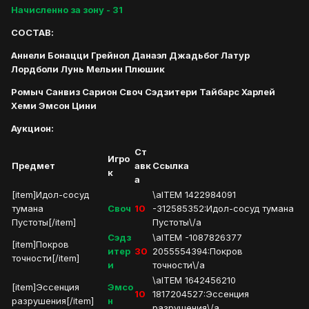
Начисленно за зону - 31
СОСТАВ:
Аннели Бонацци Грейнол Данаэл Джадьбог Латур
Лордболи Лунь Мельин Плюшик
Ромыч Санвиз Сарион Своч Сэдзитери Тайбарс Харлей
Хеми Эмсон Цини
Аукцион:
Ст
Игро
Предмет
авк
Ссылка
к
а
[item]Идол-сосуд
\aITEM 1422984091
тумана
Своч
10
-312585352:Идол-сосуд тумана
Пустоты[/item]
Пустоты\/a
Сэдз
\aITEM -1087826377
[item]Покров
итер
30
2055554394:Покров
точности[/item]
и
точности\/a
\aITEM 1642456210
[item]Эссенция
Эмсо
10
1817204527:Эссенция
разрушения[/item]
н
разрушения\/a