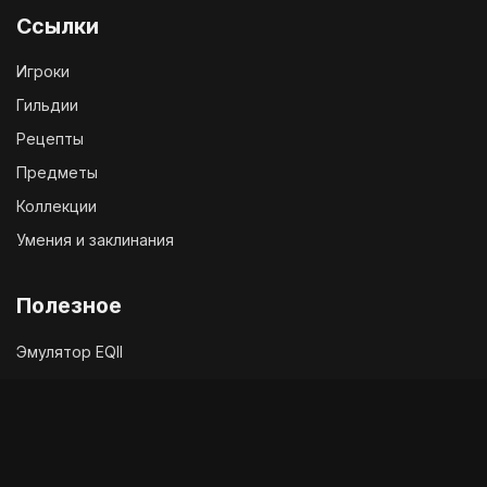
Ссылки
Игроки
Гильдии
Рецепты
Предметы
Коллекции
Умения и заклинания
Полезное
Эмулятор EQII
Твиттер EQ2
Чат с разработчиками
Служба поддержки
Сообщить об ошибке в игре