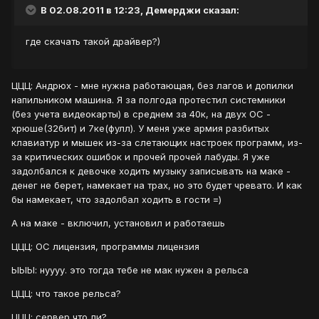
В 02.08.2011 в 12:23, Демерджи сказал:
где скачать такой драйвер?)
ЦЦЦ: Андрюх - мне нужна работающая, без лагов и допилки
напильником машина. Я за полгода протестил системники
(без учета видеокарты) в среднем за 40к, на двух ОС -
хрюше(32бит) и 7ке(фулл). У меня уже армия разбитых
клавиатур и мышек из-за слетающих настроек программ, из-
за критических ошибок и прочей прочей лабуды. Я уже
задолбался к девочке ходить музыку записывать на маке -
денег не берет, намекает на трах, но это будет чревато. И как
бы намекает, что задолбал ходить в гости =)
А на маке - включил, установил и работаешь
ЦЦЦ: ОС лицензия, программы лицензия
ЫЫЫ: нуууу. это тогда тебе не мак нужен а рельса
ЦЦЦ: что такое рельса?
ЦЦЦ: сервер что ли?