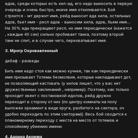
адов, среди которых есть хил-ад, его надо выносить в первую
очередь и очень быстро, иначе имя отхиливается. Бой
строится - мт держит имя, рейд выносит ада хила, остальных
адов, бьет имя - респ адов - выносим хила, адов, бьем имя....
На 30% ады прекращают респ, но имя периодически (кажется
, каждые 40 сек) сильно пробивает танка, поэтому второй
танк не спит, и в случае чего, перехватывает имя.
3. Мрогр Окровавленный
дебаф - разведы
Бить имя надо стоя как можно кучнее, так как периодически
имя призывает Тотемы безмолвия, которые накладывают дот,
не позволяющий кастовать (у хилов пишет, что у вас нет
дружественных заклинаний , например). Поэтому, как только
проходит эвент с постановкой идолов, рейд дружно
переходит в сторону от них (по центру комнаты на полу
выложен орнамент в виде круга, разбитого на сектора, оч
удобно переходить по этим секторам)). Весь бой сводится к
планомерному переходу с места на место от тотемов и
спокойному убиению имени.
4. Аарана Акрима