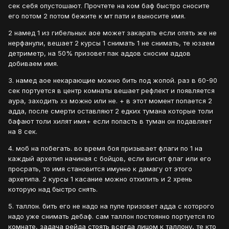
сек себя опустошают. Прочтете на ком баф быстро сносите
его потом 2 потом бежите к мт пати и выносите имя.
2 намед 1 из гибельных аое может закарать если опять же не
нерфанули, вешает 2 курсы 1 снимать 1 не снимать, те юзаем
детриметр, на 50% призовет пак аддов сносим аддов
добиваем имя.
3. намед аое некарающие можно бить под жопой. раз в 60-90
сек портуется в центр комнаты вешает рефлект и появляется
аура, заходить хз можно или не. + в этот момент попается 2
адда, после смерти оставляют 2 едких тумана которые толи
бафают толи хилят имя+ если попасть в туман он подавляет
на 8 сек.
4. моб на побегать. во время боя призывает флаги по 1 на
каждый архетип начиная с бойцов, если висит флаг или его
просрать, то имя становится имунно к дамагу от этого
архетипа. 2 курсы 1 касание можно отхилить и 2 хрень
которую над быстро снять.
5. таллон. бить его не надо на пуле призовет адда с которого
надо уже снимать дебаф. сам таллон постоянно портуется по
комнате, задача рейда стоять всегда лицом к таллону, те кто