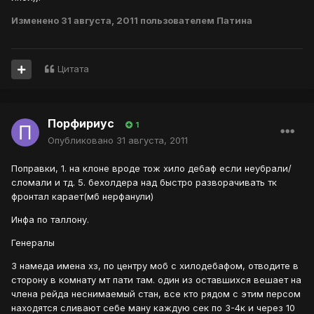
Изменено
31 августа, 2011
пользователем Патина
Цитата
Порфириус
1
Опубликовано
31 августа, 2011
Поправки, 1. на клоне вроде тож хило дебаф если неубрали/
сломали и тд. 5. бехолдера над быстро разворачивать тк
фронтал карает(мб нерфанули)
Инфа по таллону.
Генералы
3 намеда имена хз, по центру моб с хилодебафом, отводите в
сторону в комнату мт пати там. один из оставшихся вешает на
члена рейда неснимаемый стан, все кто рядом с этим персом
находятся сливают себе ману каждую сек по 3-4к и через 10