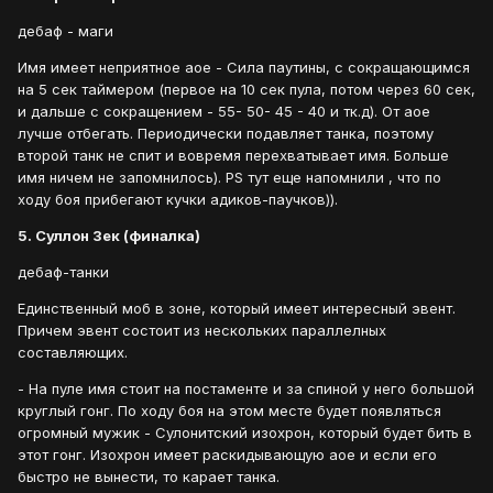
дебаф - маги
Имя имеет неприятное аое - Сила паутины, с сокращающимся
на 5 сек таймером (первое на 10 сек пула, потом через 60 сек,
и дальше с сокращением - 55- 50- 45 - 40 и тк.д). От аое
лучше отбегать. Периодически подавляет танка, поэтому
второй танк не спит и вовремя перехватывает имя. Больше
имя ничем не запомнилось). PS тут еще напомнили , что по
ходу боя прибегают кучки адиков-паучков)).
5. Суллон Зек (финалка)
дебаф-танки
Единственный моб в зоне, который имеет интересный эвент.
Причем эвент состоит из нескольких параллелных
составляющих.
- На пуле имя стоит на постаменте и за спиной у него большой
круглый гонг. По ходу боя на этом месте будет появляться
огромный мужик - Сулонитский изохрон, который будет бить в
этот гонг. Изохрон имеет раскидывающую аое и если его
быстро не вынести, то карает танка.