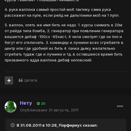
4. рука валлона самый простой моб тактику сама рука
расскажет на пуле, если рейд не дальтоники моб на 1 пулл.
5. валлон, опять же имя бить не надо. 1. курсы снимать в 20м
от рейда типа бомба, 2. генератор при появлении генератора
вешается дебаф -100сх -65хаст, 4 чела смотрят где он поп и
бегут его отключать. 3. командер и лучники всех сгребаете в
центр или где удобней их бить 4. пачка дьяку желательно
сгребать тудаж где и лучники и тд. в оставшееся время бить
призванного адда валлона дебаф хиловский.
Цитата
Нету
20
Опубликовано
31 августа, 2011
В 31.08.2011 в 10:28, Порфириус сказал: