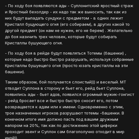
- По ходу боя появляются ады - Суллонитский яростный страж
и Яростный бехолдер - их надо так же выносить, так как из
них будут выпадать сундуки с предметом - в одних лежит
Кристалл бущующего огня (его собираем), в других какой то
другой предмет (он нам не нужен, его не берем) . Желательно
до боя назнчить трех человек, которые будут собирать
Кристаллы бушующего огня.
- По ходу боя в рейде будут появляться Тотемы (башенки) ,
которые надо быстро быстро разрушать, используя собранные
Кристаллы бушуещего огня (просто юзать кристаллы на эти
башенки).
Таким образом, бой получается слоистый))) и веселый. МТ
отводит Суллона в сторону и бьет его, рейд бьет Суллона,
появились ады - бьет адов, появился огромный мужик-гонгист
- рейд бросает все и быстро быстро сносит его, потом
возвращается к адам или к имени. Одновременно с этим,
трое назначенных игроков разрушают тотемы -башенки. В
конечном итоге имя должно пасть под вашим дружным
напором на 20%, так как по достижению этой циферки
проходит эвент и Суллон сам благополучно отходит в мир
иной)).