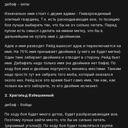
дебаф - хилы
Изначально имя стоит с двумя адами - Гневорожденный
элитный гвардеец. Т.к. есть раскидывающая аое, то позицию
боя лучше выбирать так, что бы не оч сильно летать. Перед
пулом есть смысл сделать на имени метку, что бы в
дальнейшем не путать имя с двойником.
Адов и имя разводят. Рейд выносит адов и переключается на
имя. На 70% имя призывает двойника (у него не будет метки).
Один танк забирает двойника и отводит в сторону. Рейд бьет
имя. Дебафать надо только имя (на двойнике нет бафа). По
ходу боя имя и двойник портуются, меняясь местами. Танкам
надо просто тут же забрать того моба, который оказался
около них. Рейд все это время бьет само имя, так как, как
только вы его заборете, то его двойник исчезнет.
2. Храгольд Взбешенный
дебаф - бойцы
По ходу боя будет много дотов, будет разбрасывающая аое.
Поэтому лучше найти место, что бы не сильно летать.
(укромный уголок))). По ходу боя будет появляться группа