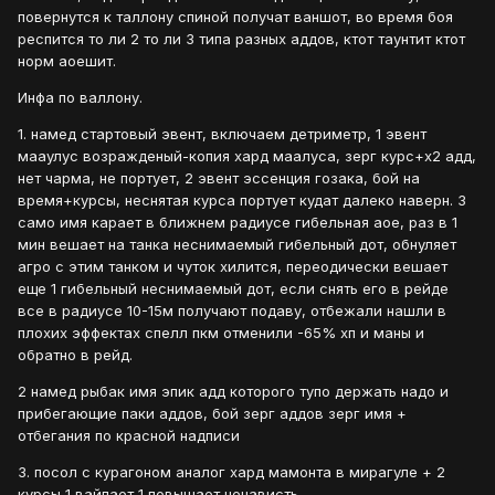
повернутся к таллону спиной получат ваншот, во время боя
респится то ли 2 то ли 3 типа разных аддов, ктот таунтит ктот
норм аоешит.
Инфа по валлону.
1. намед стартовый эвент, включаем детриметр, 1 эвент
мааулус возражденый-копия хард маалуса, зерг курс+х2 адд,
нет чарма, не портует, 2 эвент эссенция гозака, бой на
время+курсы, неснятая курса портует кудат далеко наверн. 3
само имя карает в ближнем радиусе гибельная аое, раз в 1
мин вешает на танка неснимаемый гибельный дот, обнуляет
агро с этим танком и чуток хилится, переодически вешает
еще 1 гибельный неснимаемый дот, если снять его в рейде
все в радиусе 10-15м получают подаву, отбежали нашли в
плохих эффектах спелл пкм отменили -65% хп и маны и
обратно в рейд.
2 намед рыбак имя эпик адд которого тупо держать надо и
прибегающие паки аддов, бой зерг аддов зерг имя +
отбегания по красной надписи
3. посол с курагоном аналог хард мамонта в мирагуле + 2
курсы 1 вайпает 1 повышает ненависть