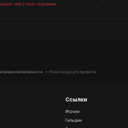
режде чем станет видимым.
 игровые возможности
Поиск мода для профита
Ссылки
Игроки
Гильдии