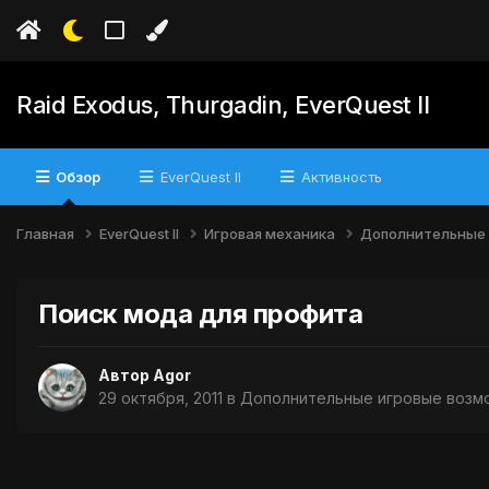
Raid Exodus, Thurgadin, EverQuest II
Обзор
EverQuest II
Активность
Главная
EverQuest II
Игровая механика
Дополнительные
Поиск мода для профита
Автор
Agor
29 октября, 2011
в
Дополнительные игровые возм