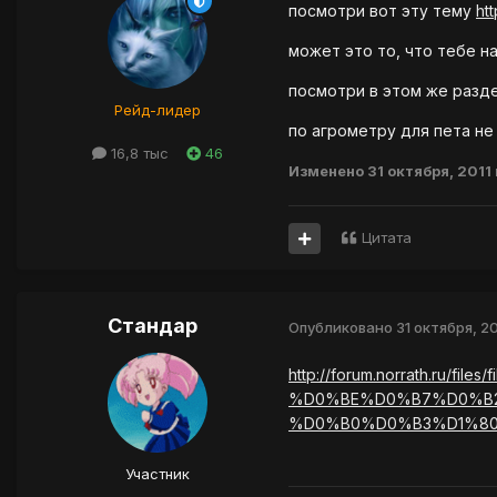
посмотри вот эту тему
htt
может это то, что тебе н
посмотри в этом же разде
Рейд-лидер
по агрометру для пета не
16,8 тыс
46
Изменено
31 октября, 2011
Цитата
Стандар
Опубликовано
31 октября, 20
http://forum.norrath.r
%D0%BE%D0%B7%D0%B
%D0%B0%D0%B3%D1%80
Участник