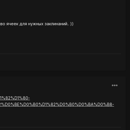
о ячеек для нужных заклинаний.. ))
%D1%82%D1%80-
2%D0%BE%D0%B0%D1%82%D0%B0%D0%BA%D0%B8-