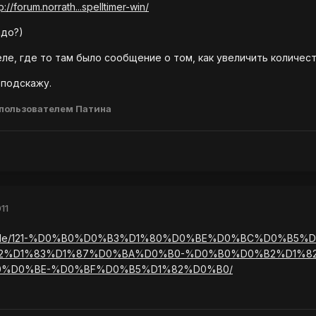
p://forum.norrath...spelltimer-win/
адо?)
ле, где то там было сообщение о том, как увеличить количеств
 подскажу.
пользователем Патина
11
u/files/file/121-%D0%B0%D0%B3%D1%80%D0%BE%D0%BC%D0%B5
2%D1%83%D1%87%D0%BA%D0%B0-%D0%B0%D0%B2%D1%8
%D0%BE-%D0%BF%D0%B5%D1%82%D0%B0/