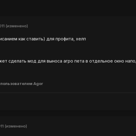
011
(изменено)
писанием как ставить) для профита, хелп
ожет сделать мод для выноса агро пета в отдельное окно нап
пользователем Agor
11
(изменено)