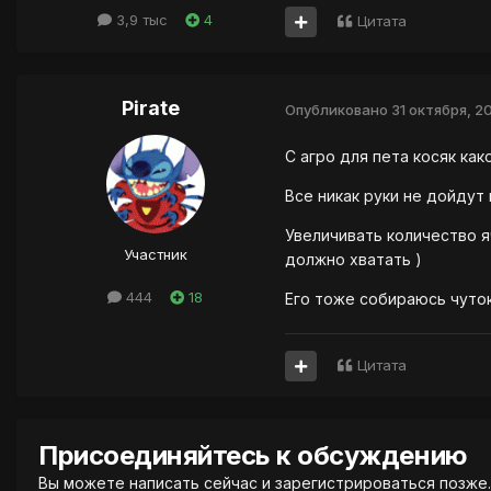
3,9 тыс
4
Цитата
Pirate
Опубликовано
31 октября, 20
С агро для пета косяк как
Все никак руки не дойдут 
Увеличивать количество я
Участник
должно хватать )
444
18
Его тоже собираюсь чуток
Цитата
Присоединяйтесь к обсуждению
Вы можете написать сейчас и зарегистрироваться позже. 