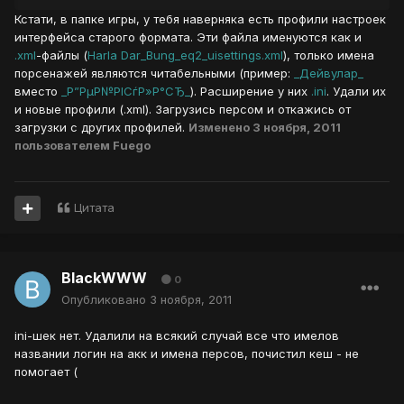
Кстати, в папке игры, у тебя наверняка есть профили настроек
интерфейса старого формата. Эти файла именуются как и
.xml
-файлы (
Harla Dar_Bung_eq2_uisettings.xml
), только имена
порсенажей являются читабельными (пример:
_Дейвулар_
вместо
_Р”РµР№РІСѓР»Р°СЂ_
). Расширение у них
.ini
. Удали их
и новые профили (.xml). Загрузись персом и откажись от
загрузки с других профилей.
Изменено
3 ноября, 2011
пользователем Fuego
Цитата
BlackWWW
0
Опубликовано
3 ноября, 2011
ini-шек нет. Удалили на всякий случай все что имелов
названии логин на акк и имена персов, почистил кеш - не
помогает (