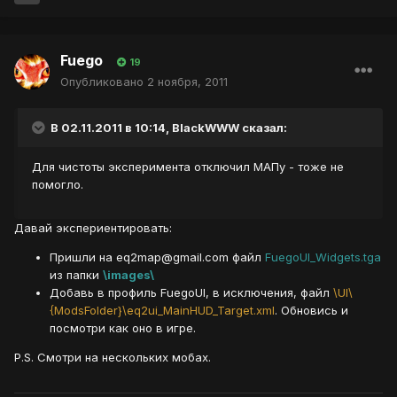
Fuego
19
Опубликовано
2 ноября, 2011
В 02.11.2011 в 10:14, BlackWWW сказал:
Для чистоты эксперимента отключил МАПу - тоже не
помогло.
Давай экспериентировать:
Пришли на eq2map@gmail.com файл
FuegoUI_Widgets.tga
из папки
\images\
Добавь в профиль FuegoUI, в исключения, файл
\UI\
{ModsFolder}\eq2ui_MainHUD_Target.xml
. Обновись и
посмотри как оно в игре.
P.S. Смотри на нескольких мобах.