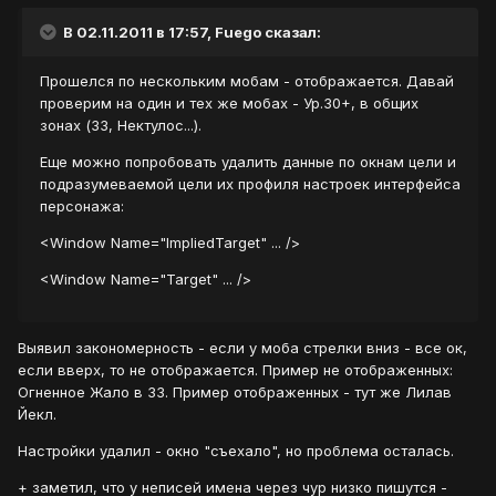
В 02.11.2011 в 17:57, Fuego сказал:
Прошелся по нескольким мобам - отображается. Давай
проверим на один и тех же мобах - Ур.30+, в общих
зонах (ЗЗ, Нектулос...).
Еще можно попробовать удалить данные по окнам цели и
подразумеваемой цели их профиля настроек интерфейса
персонажа:
<Window Name="ImpliedTarget" ... />
<Window Name="Target" ... />
Выявил закономерность - если у моба стрелки вниз - все ок,
если вверх, то не отображается. Пример не отображенных:
Огненное Жало в ЗЗ. Пример отображенных - тут же Лилав
Йекл.
Настройки удалил - окно "съехало", но проблема осталась.
+ заметил, что у неписей имена через чур низко пишутся -