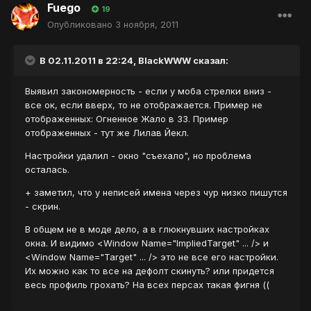
Fuego
19
Опубликовано
3 ноября, 2011
В 02.11.2011 в 22:24, BlackWWW сказал:
Выявил закономерность - если у моба стрелки вниз -
все ок, если вверх, то не отображается. Пример не
отображенных: Огненное Жало в ЗЗ. Пример
отображенных - тут же Лилав Йекл.
Настройки удалил - окно "съехало", но проблема
осталась.
+ заметил, что у неписей имена через чур низко пишутся
- скрин.
В общем не в моде дело, а в глюкнувших настройках
окна. И ви
димо <Window Name="ImpliedTarget" ... /> и
<Window Name="Target" ... /> это не все его настройки.
Их можно как то все на дефолт скинуть? или придется
весь профиль грохать? На всех персах такая фигня ((