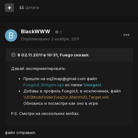
Цитата
BlackWWW
0
Опубликовано
2 ноября, 2011
В 02.11.2011 в 10:31, Fuego сказал:
Давай экспериентировать:
Пришли на eq2map@gmail.com файл
FuegoUI_Widgets.tga
из папки
\images\
Добавь в профиль FuegoUI, в исключения, файл
\UI\{ModsFolder}\eq2ui_MainHUD_Target.xml
.
Обновись и посмотри как оно в игре.
P.S. Смотри на нескольких мобах.
файл отправил.