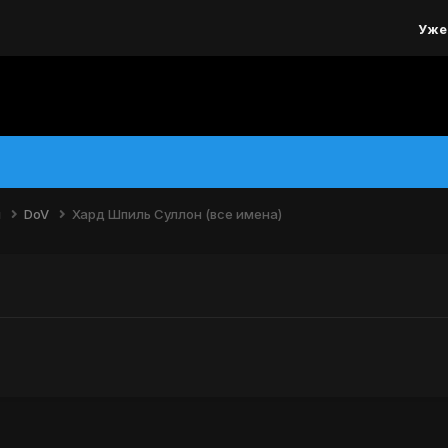
Уже
н
DoV
Хард Шпиль Суллон (все имена)