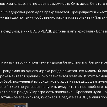
амом Храгольде, т.е. не дает возможность бить адов. От этого
я 45% здоровья респ адов прекращается. Прекращается и каст 
ный удар по танку (собственно как и в изи варианте) - Замах 
т сундучки, в них ВСЕ В РЕЙДЕ должны взять кристалл - Боле
о и на изи версии - появление идолов безмолвия и отбегание ре
- рандомно на одного игрока рейда ложится неснимаемый маги
игрока меняется зрение - оно становится желтым. В этот моме
хотбар), полученный из сундучков с адов на предыдущем имени
не " <<..>>не успевает получить иммунитет от волшебного н
а это вайп рейда. У Мрогра есть проклятие - Кровавая чума -
Остальное все хилится, кьюрится. Следите за АОЕ , в мили про