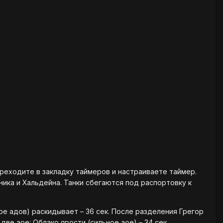
переходите в закладку таймеров и настраиваете таймер.
ника и Хальдейна. Танки сбегаются под распортовку к
ое адов) раскидывает – 36 сек. После разделения Грегор
е аое: Облако ярости (сильное аое) – 34 сек,