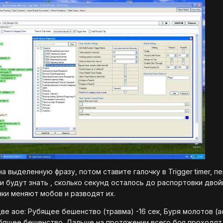
на выделенную фразу, потом ставите галочку в Trigger timer, 
ки будут знать , сколько секунд осталось до распортовки двой
нки меняют мобов и разводят их.
ве аое: Рубящее бешенство (травма) -16 сек, Буря молотов (а
ящее бешенство. Дальше на протяжении всего боя проходят дв