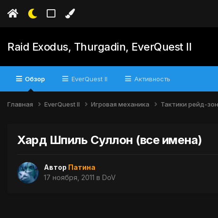
Raid Exodus, Thurgadin, EverQuest II
Обзор
EverQuest II
Активность
Главная
EverQuest II
Игровая механика
Тактики рейд-зо
Хард Шпиль Суллон (все имена)
Автор
Патина
17 ноября, 2011
в
DoV