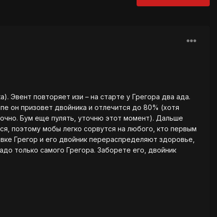
а). Эвент повторяет изи – на старте у Грегора два ада.
апе он призовет двойника и отлечится до 80% (хотя
 точно. Бум еще пулять, уточню этот момент). Дальше
тся, поэтому мобы легко сорвутся на любого, кто первым
товке Грегор и его двойник перераспределяют здоровье,
 надо только самого Грегора. Заборете его, двойник