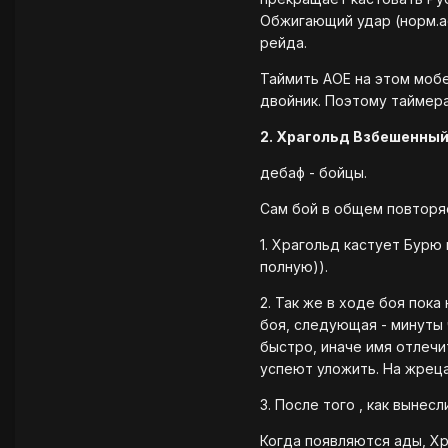
Обжигающий удар (норм.а
рейда.
Таймить АОЕ на этом мобе
двойник. Поэтому таймера
2. Храгольд Взбешенны
дебаф - бойцы.
Сам бой в общем повторя
1. Храгольд кастует Бурю 
полную)).
2. Так же в ходе боя пок
боя
,
следующая - минуты ч
быстро, иначе имя отлечи
успеют уложить. На жреца
3. После того , как вынес
Когда появляются ады, Хр