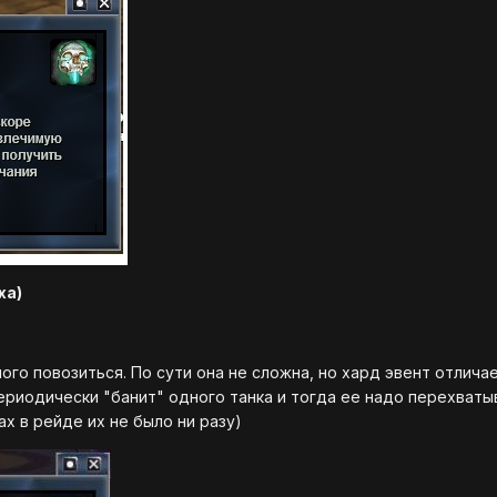
ха)
го повозиться. По сути она не сложна, но хард эвент отличае
 периодически "банит" одного танка и тогда ее надо перехват
ах в рейде их не было ни разу)