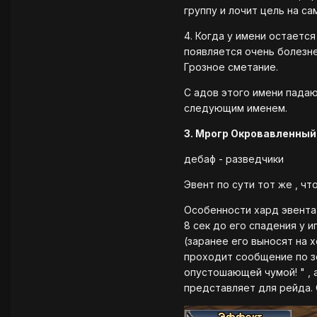
группу и лочит цель на с
4. Когда у имени остаетс
появляется очень болезнен
Грозное сметание.
С адов этого имени падаю
следующим именем.
3. Мрогр Окровавленный
дебаф - разведчики
Эвент по сути тот же , чт
Особенности хард эвента 
8 сек до его спадения у 
(заранее его выносят на 
проходит сообщение по зо
опустошающей чумой! " , 
представляет для рейда. 