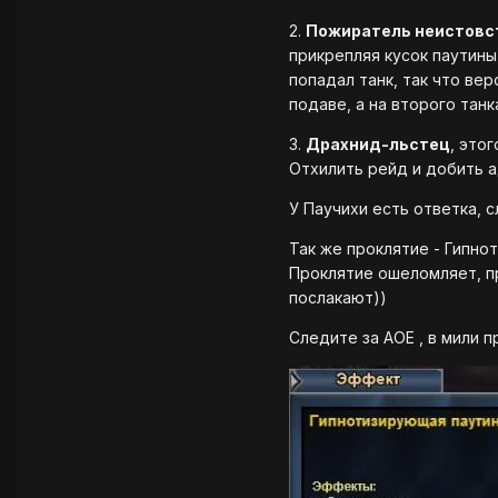
2.
Пожиратель неистовс
прикрепляя кусок паутины 
попадал танк, так что вер
подаве, а на второго танка
3.
Драхнид-льстец
, это
Отхилить рейд и добить а
У Паучихи есть ответка, с
Так же проклятие - Гипнот
Проклятие ошеломляет, пр
послакают))
Следите за АОЕ , в мили п