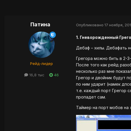
Патина
Опубликовано
17 ноября, 201
1. Гневорожденный Грег
Дебаф – хилы. Дебафать н
Грегора можно бить в 2-3-
Рейд-лидер
После того как рейд разо
несколько раз мне показал
16,8 тыс
46
Грегор и двойник будут п
по ним ударит (намек дпс
т.е. каждый порт Грегор с
пропадет сам.
Таймер на порт мобов на 