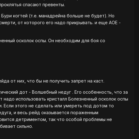
 проклятья спасают превенты.
Бури когтей (т.е. манадрейна больше не будет). Но
смерти, от которого его надо прикрывать. и еще АОЕ -
зненный осколок оспы. Он необходим для боя со
йда от них, что бы не получить запрет на каст.
ческий дот - Волшебный недуг . Его особенность, что за
нт надо использовать кристалл Болезненный осколок оспы
. Если этого не сделать или умереть под дотом то
едуга, и весь рейд оказывается пораженным
 ловится детриментом, так что особой проблемы не
бивает сильно.