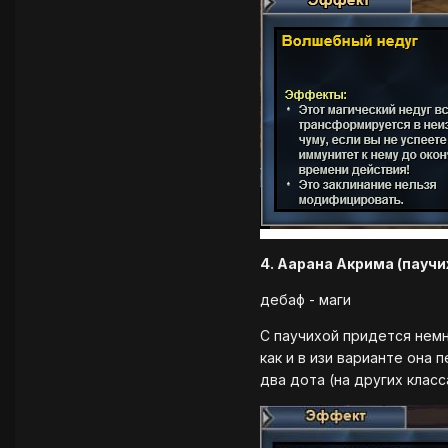
4. Аарана Акрима (паучи
дебаф - маги
С паучихой придется немно
как и в изи варианте она
два дота (на других класс