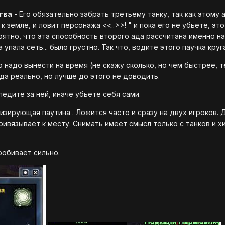
тва
- Его обязательно забрать третьему танку, так как этому 
к земле, и ловит персонажа <<..>>! " и пока его не убьете, эт
оятно, что эта способность второго ада рассчитана именно на 
 упала сеть... было грустно. Так что, водите этого паучка круг
го надо вынести на время (не скажу сколько, но чем быстрее, т
да реально, но лучше до этого не доводить.
ледите за ней, иначе убьете себя сами.
изирующая паутина . Ложится часто и сразу на двух игроков. Д
ивязывает к месту. Снимать имеет смысл только с танков и хи
робивает сильно.