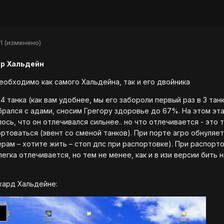
1
(изменено)
ор Хальдейн
еобходимо как самого Хальдейна, так и его двойника
4 танка (как вам удобнее, мы его забороли первый раз в 3 танк
брался с адами, сносим Грегору здоровье до 67%. На этом эт
ось, что он отлечивался сильнее.. но что отлечивается - это
ортоваться (эвент со сменой танков). При порте агро обнуляе
ерам – хотите жить – стоп дпс при распортовке). При распор
легка отлечивается, но тем не менее, как и в изи версии бить
хард Хальдейне: