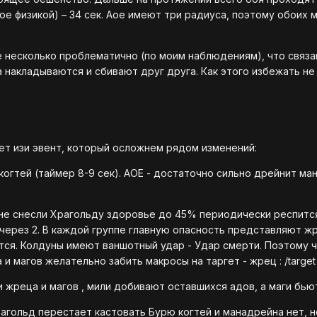
ое физикой) – 34 сек. Аое имеют три радиуса, поэтому обоих
 несколько проблематично (по моим наблюдениям), что связано
 накладываются и сбивают друг друга. Как этого избежать не
й
ет изи эвент, который осложнем рядом изменений:
когтей
(
таймер 8-9 сек
)
. АОЕ - достаточно сильно дрейнит ма
а не снесли Храгольду здоровье до 45% периодически респитс
ерез 2. В каждой группе главную опасность представляют жр
тся. Колдуны имеют ваншотный удар - Удар смерти. Поэтому 
 и магов желательно забить макросы на таргет - жрец :
/target
ли жреца и магов , мили добивают оставшихся адов, а маги бью
агольд перестает кастовать Бурю когтей и манадрейна нет, н