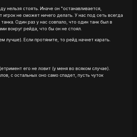
аду нельзя стоять. Иначе он "останавливается,
от игрок не сможет ничего делать. У нас под сеть всегда
танка. Один раз у нас совпало, что один танк был в
ами вокруг рейда, что бы он не стоял.
ем лучше). Если протяните, то рейд начнет карать.
етримент его не ловит (у меня во всяком случае).
лов, с остальных оно само спадет, пусть чуток