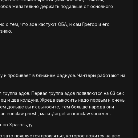
 мобов желательно держать подальше от основного
 с тем, что аое кастуют ОБА, и сам Грегор и его
 знаю.
ну и пробивает в ближнем радиусе. Чантеры работают на
я группа адов. Первая группа адов появляются на
63 сек
ец и два колдуна. Жреца выносить надо первым и очень
чем дольше вы их выносите, тем больше народа они
 an ironclaw priest , маги :
/target an ironclaw sorcerer .
т по Храгольду.
о зато появляется проклятье, которое ложится на всю