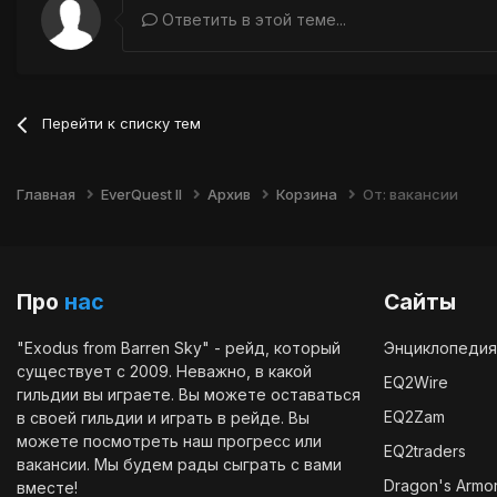
Ответить в этой теме...
Перейти к списку тем
Главная
EverQuest II
Архив
Корзина
От: вакансии
Про
нас
Сайты
"Exodus from Barren Sky" - рейд, который
Энциклопедия
существует с 2009. Неважно, в какой
EQ2Wire
гильдии вы играете. Вы можете оставаться
EQ2Zam
в своей гильдии и играть в рейде. Вы
можете посмотреть наш
прогресс
или
EQ2traders
вакансии
. Мы будем рады сыграть с вами
Dragon's Armo
вместе!