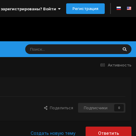
Регистрация
 зарегистрированы? Войти
Активность
Поделиться
Подписчики
0
Создать новую тему
Ответить