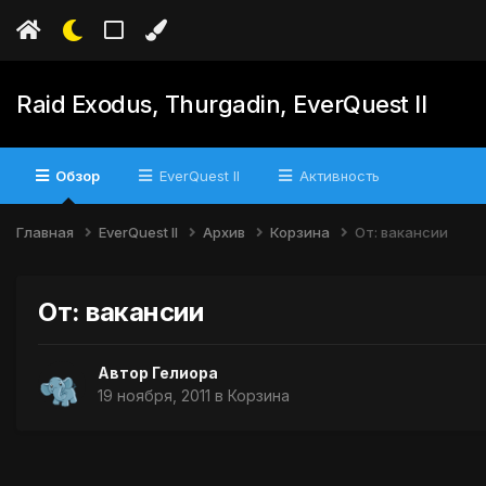
Raid Exodus, Thurgadin, EverQuest II
Обзор
EverQuest II
Активность
Главная
EverQuest II
Архив
Корзина
От: вакансии
От: вакансии
Автор
Гелиора
19 ноября, 2011
в
Корзина