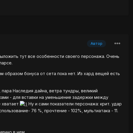
Автор
выложить тут все особенности своего персонажа. Очень
парсе.
им образом бонуса от сета пока нет. Из хард вещей есть
й, пара Наследия дайна, ветра тундры, великий
ками - для вставки на уменьшение задержки между
е хватает
Ну и сами показатели персонажа: крит. удар
спользование- 76 %, прочтение - 102%, мультиатака - 11.
менно в нем.