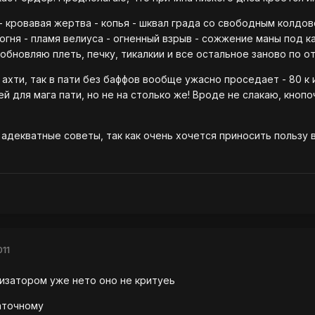
- кровавая жертва - копья - шквал града со свободным колдов
гня - пламя велиуса - огненный взрыв - сожжение маны под к
обновляю плеть, печку, тикалкии и все остальное заново по от
 ахти, так в пати без баффов вообще ужасно проседает - 80 к 
й для мага пати, но не на столько же! Вроде не слакаю, кноп
 адекватные советы, так как очень хочется приносить пользу в
011
изатором уже нето оно не критуеь
аточному