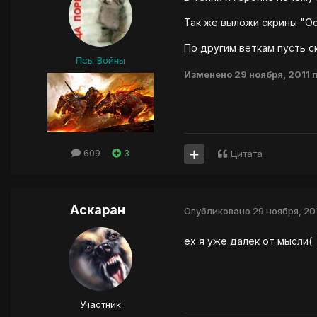
Так же выложи скрины "Ос
По другим веткам пусть с
Псы Войны
Изменено
29 ноября, 2011
п
609
3
Цитата
Аскаран
Опубликовано
29 ноября, 20
ех я уже далек от мысли(
Участник