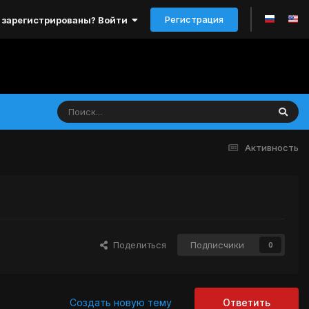
Регистрация
 зарегистрированы? Войти
Активность
Поделиться
Подписчики
0
Создать новую тему
Ответить