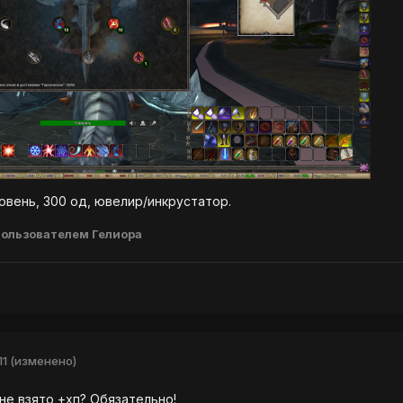
овень, 300 од, ювелир/инкрустатор.
ользователем Гелиора
11
(изменено)
 не взято +хп? Обязательно!