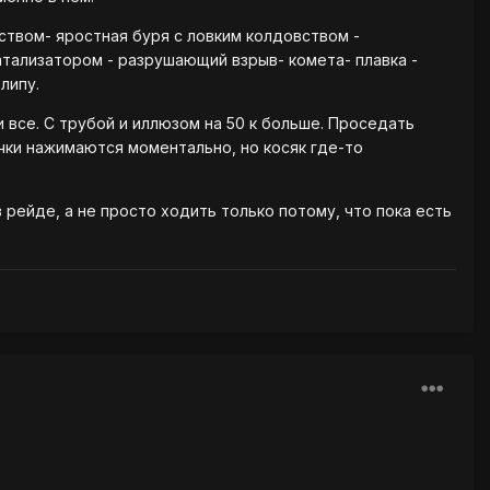
ством- яростная буря с ловким колдовством -
атализатором - разрушающий взрыв- комета- плавка -
липу.
и все. С трубой и иллюзом на 50 к больше. Проседать
очки нажимаются моментально, но косяк где-то
 рейде, а не просто ходить только потому, что пока есть