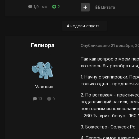
1,9 тыс
2
Цитата
4 недели спустя...
Гелиора
Опубликовано
21 декабря, 2
Так как вопрос о моем па
хотелось бы разобраться,
1. Начну с экипировки. Пе
только одна - предплечья
Участник
2. По вставкам - практиче
13
0
подавляющий натиск, вели
повторным использованием
- 260 %, крит. бонус - 16
3. Божество- Солусек Ро.
4. Теперь самое важное- 