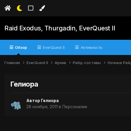
Raid Exodus, Thurgadin, EverQuest II
Обзор
EverQuest II
Активность
Главная
EverQuest II
Архив
Рейд-составы
Ночные Ре
Гелиора
Автор
Гелиора
28 ноября, 2011
в
Персоналии