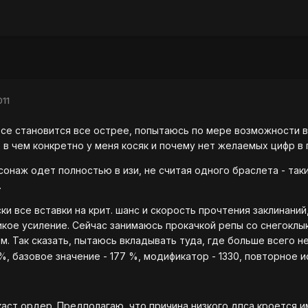
011
рсе становится все острее, попытаюсь по мере возможности 
 в чем конкретно у меня косяк и почему нет желаемых цифр в 
рсонаж одет полностью в изи, не считая одного браслета - так
.
ски все вставки на крит. шанс и скорость прочтения заклинани
кое усиление. Сейчас занимаюсь прокачкой репы со снегоклы
. Так сказать, пытаюсь вкладывать туда, где больше всего н
0 %, базовое значение - 177 %, модификатор - 1330, повторное и
каст ордер. Предполагаю, что причина низкого дпса кроется и