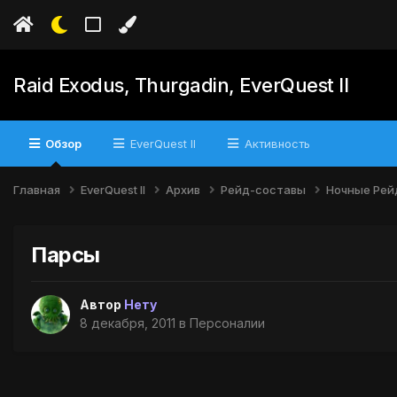
Raid Exodus, Thurgadin, EverQuest II
Обзор
EverQuest II
Активность
Главная
EverQuest II
Архив
Рейд-составы
Ночные Ре
Парсы
Автор
Нету
8 декабря, 2011
в
Персоналии