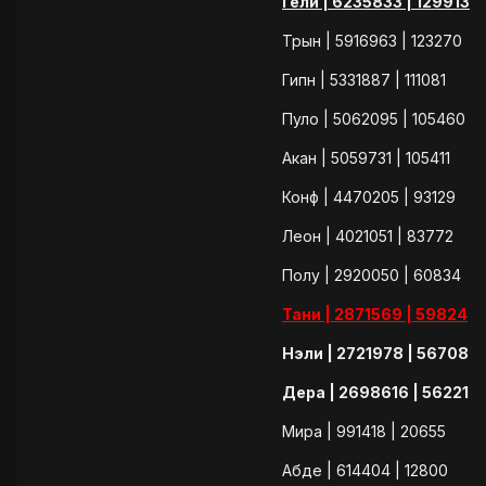
Гели | 6235833 | 129913
Трын | 5916963 | 123270
Гипн | 5331887 | 111081
Пуло | 5062095 | 105460
Акан | 5059731 | 105411
Конф | 4470205 | 93129
Леон | 4021051 | 83772
Полу | 2920050 | 60834
Тани | 2871569 | 59824
Нэли | 2721978 | 56708
Дера | 2698616 | 56221
Мира | 991418 | 20655
Абде | 614404 | 12800