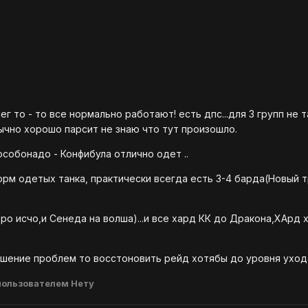
г то - то все нормально работают! есть дпс...для 3 групп не 
ычно хорошо парсит не знаю что тут произошло.
особонадо - Конфибула отлично одет ..
норм одетых танка, практически всегда есть 3-4 барда(Новый 
еро исчо,и Сенеда на волша)...и все хард КК до Дракона,ХАрд 
ешение проблем то восстоновить рейд хотябы до уровня уход
ользователем Нету