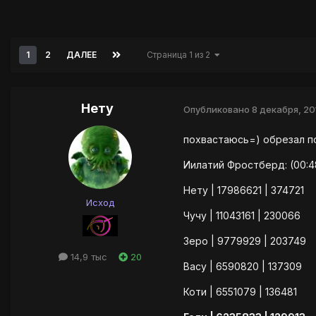
1
2
ДАЛЕЕ
Страница 1 из 2
Нету
Опубликовано
8 декабря, 20
похвастаюсь=) обрезал п
Иилатий Фростберд: (00:4
Нету | 17986621 | 374721
Исход
Чучу | 11043161 | 230066
Зеро | 9779929 | 203749
14,9 тыс
20
Васу | 6590820 | 137309
Коти | 6551079 | 136481