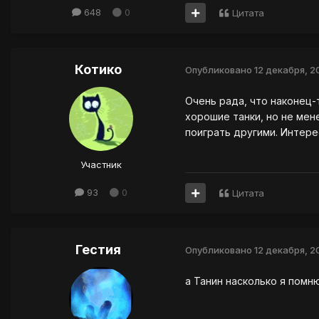
648
0
Цитата
Котико
Опубликовано
12 декабря, 2
Очень рада, что наконец-т
хорошие танки, но не мене
поиграть другими. Интере
Участник
93
0
Цитата
Гестия
Опубликовано
12 декабря, 2
а Танин насколько я помню