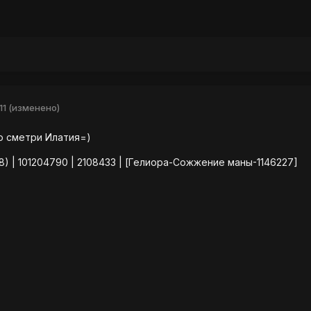
11
(изменено)
о сметри Илатия=)
8) | 101204790 | 2108433 | [Гелиора-Сожжение маны-1146227]