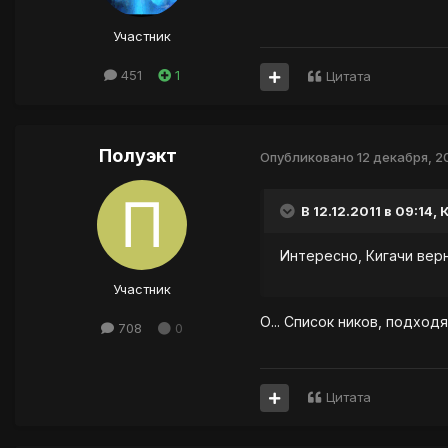
Участник
451
1
Цитата
Полуэкт
Опубликовано
12 декабря, 2
В 12.12.2011 в 09:14, 
Интересно, Кигачи вер
Участник
О... Список ников, подхо
708
0
Цитата