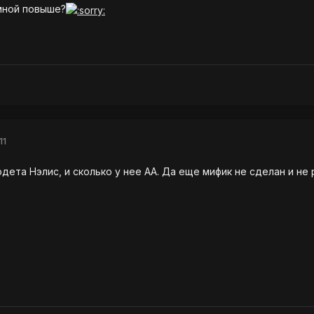
мной повыше?
11
дета Нэлис, и сколько у нее АА. Да еще мифик не сделан и не 