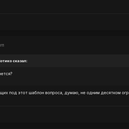
011
Котико сказал:
нется?
дящих под этот шаблон вопроса, думаю, не одним десятком ог