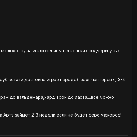
так плохо...ну за исключением нескольких подчеркнутых
труб кстати достойно играет вроде), зерг чантеров=) 3-4
храм до вальдемара,хард трон до ласта....все можно
а Артэ займет 2-3 недели если не будет форс мажороф!