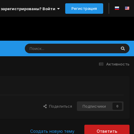
Регистрация
 зарегистрированы? Войти
Активность
Поделиться
Подписчики
0
Создать новую тему
Ответить