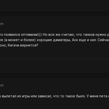
011
о появился оптимизм))) Но все же считаю, что танков нужно раз
е (а может и более) хорошие дамагеры, Аск еще и хил. Сейчас
сно, Кигачи вернется?
011
 вылетал из игры или зависал, что то такое было. У меня пета