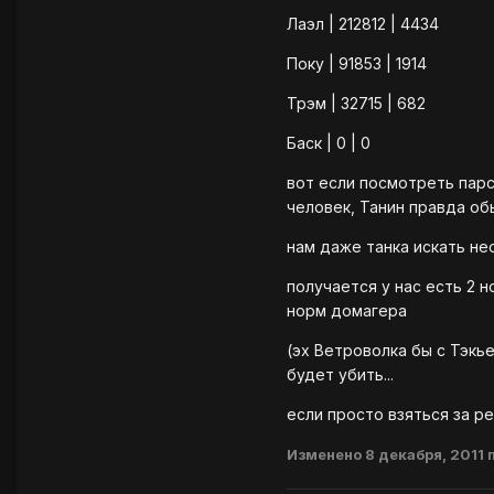
Лаэл | 212812 | 4434
Поку | 91853 | 1914
Трэм | 32715 | 682
Баск | 0 | 0
вот если посмотреть парсе
человек, Танин правда об
нам даже танка искать не
получается у нас есть 2 
норм домагера
(эх Ветроволка бы с Тэкь
будет убить...
если просто взяться за р
Изменено
8 декабря, 2011
п