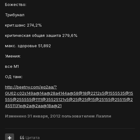
Божество:
Трибунал
крит.шанс 274,2%
критическая общая зашита 279,6%
макс. здоровье 51,892
Умения:
все М1
ОД танк:
http://beetny.com/eq2aa/?
GU62;c02s149a@14a@28a4144a@58@18@2212s5@1555535@15
555@255555@1111@35525121y5@25@25@15@25155@25515@2
4551131e@2a@2aa@18a@21
Изменено
31 января, 2012
пользователем Лаэлли
Цитата