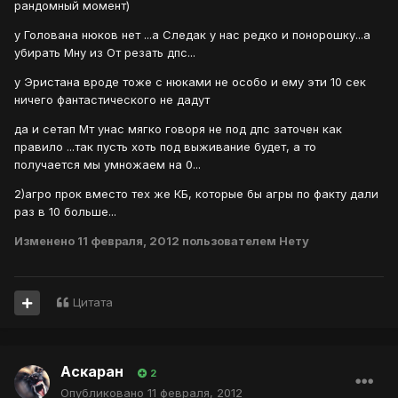
рандомный момент)
у Голована нюков нет ...а Следак у нас редко и понорошку...а
убирать Мну из От резать дпс...
у Эристана вроде тоже с нюками не особо и ему эти 10 сек
ничего фантастического не дадут
да и сетап Мт унас мягко говоря не под дпс заточен как
правило ...так пусть хоть под выживание будет, а то
получается мы умножаем на 0...
2)агро прок вместо тех же КБ, которые бы агры по факту дали
раз в 10 больше...
Изменено
11 февраля, 2012
пользователем Нету
Цитата
Аскаран
2
Опубликовано
11 февраля, 2012