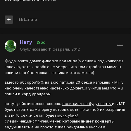
Цитата
Нету
20
Опубликовано
11 февраля, 2012
1)нуда..взята дамаг финалка под мили(в основм под конкерты
конечно, хотя я вообще не уверен что там отработан момент
записи под баф монка - по тикам это заметно)
вместо абсорба15% на всю пати..на 20 сек..а напомню - МТ у
нас очень качественно частенько дохнет..и учитываем что мы
пошли в хард драндеры...
но тут действительно спорно.
если хилы не будут спать
и в МТ
будет стоять дамагеры у которых есть нюки чтоб их разрядить
в эти 10 сек...и сетап будет
монк,убик/
следак,инк,мист,гипна,менек
который пишет концерты
задумываясь а не просто тыкая рандомные кнопки в