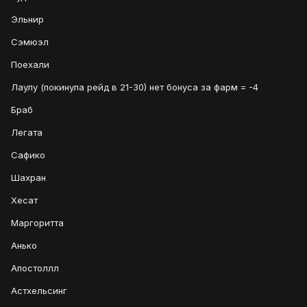
Эльнир
Сэмюэл
Поехали
Лаулу (покинула рейд в 21-30) нет бонуса за фарм = -4
Браб
Легата
Сафико
Шахран
Хесат
Маргоритта
Анько
Апостоллл
Астхельсинг