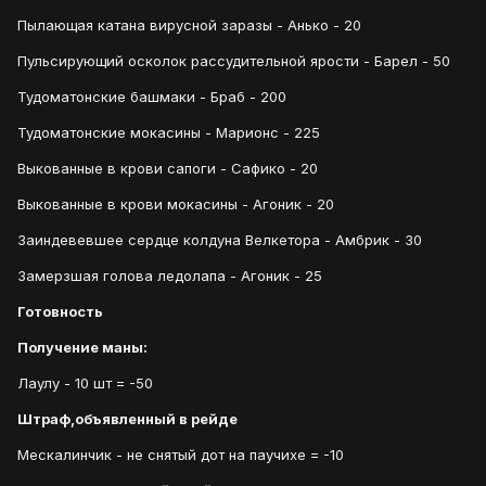
Пылающая катана вирусной заразы - Анько - 20
Пульсирующий осколок рассудительной ярости - Барел - 50
Тудоматонские башмаки - Браб - 200
Тудоматонские мокасины - Марионс - 225
Выкованные в крови сапоги - Сафико - 20
Выкованные в крови мокасины - Агоник - 20
Заиндевевшее сердце колдуна Велкетора - Амбрик - 30
Замерзшая голова ледолапа - Агоник - 25
Готовность
Получение маны:
Лаулу - 10 шт = -50
Штраф,объявленный в рейде
Мескалинчик - не снятый дот на паучихе = -10