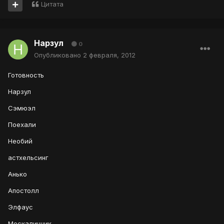
Цитата
Нарзул
0
Опубликовано
2 февраля, 2012
Готовность
Нарзул
Сэмюэл
Поехали
Необий
астхельсинг
Анько
Апостолл
Элфаус
Мескалинчик