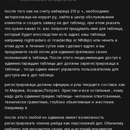
после того как на счету набереца 210 р +, необходимо
авторизоваца на норрат ру, зайти в центр обслуживания
клиентов и создать заявку на дкп таблицу, при етом указать
что нужен канал тс. вас попросят придумать имя для таблица,
который будет впоследстии есть адрес наш таблица.
например nightraiders or nraiderdkp or NRdkpU или ченить в
етом духе. в течении суток нам сделают адрес и вы
придумаете свой логин для одминистративных своих
полномочий в таблица. После этого люди,имеющие доступ к
администарацции таблицы дкп должны зарегистрироваца в
таблице , тогда одмин имеет управлять пользователем для
доступа им в дкп таблице.
регистрироваца должны офицеры и рлы текущего состава. как
то Мирана, Аскаран,Полуэкт, Эристан и все остальные , кому
надо дать одминистрацию таблицы- человеки ответсвенные,
технически грамотные, глубоко обьективные и жестокие.
Например я.
после этого любой из одминов имеет возможность
регистрировать членов рейда как персонажей дкп. Обычному
рейдеру для просмотра своих дкп и историй предметов