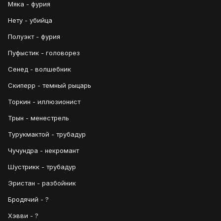
Мяка - фурия
Нету - убийца
Полуэкт - фурия
Пуфыстик - головорез
Сенед - волшебник
Скиперр - темный рыцарь
Торкин - иллюзионист
Трын - менестрель
Турукмактой - трубадур
Чучундра - некромант
Шустрикк - трубадур
Эристан - разбойник
Бродячий - ?
Хэвви - ?