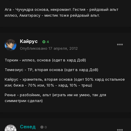
Ага - Чучундра основа, некромант. Гестия - рейдовый альт
иллюз, Аматэрасу - мистик тоже рейдовый альт.
Кайрус
4
Опубликовано
17 апреля, 2012
Торкин - иллюз, основа (одет в хард ДоВ)
Темезиус - ТР, вторая основа (одет в хард ДоВ)
Кайрус - хранитель, вторая основа (одет 50% хард остальное
изи; бижа - 70% изи, 10% - хард, 10% - треш)
Ренье - разбойник, альт (играть им не умею, так для
симметрии сделал)
Сенед
0