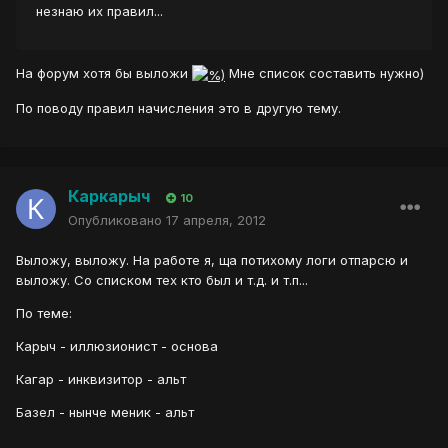
незнаю их правил...
На форум хотя бы выложи
Мне список составить нужно)
По поводу правил начисления это в другую тему.
Каркарыч
10
Опубликовано
17 апреля, 2012
Выложу, выложу. На работе я, ща потихому логи отпарсю и
выложу. Со списком тех кто был и т.д. и т.п...
По теме:
Карыч - иллюзионист - основа
Кагар - инквизитор - альт
Базел - нынче меник - альт