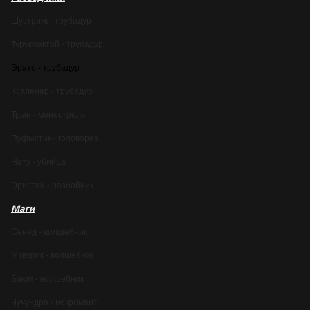
Шустрикк - трубадур
Турукмактой - трубадур
Эрато - трубадур
Ксаленар - трубадур
Трын - менестрель
Пуфыстик - головорез
Нету - убийца
Эристан - разбойник
Маги
Сенед - волшебник
Мэвэрик - волшебник
Баюм - волшебник
Чучундра - некромант