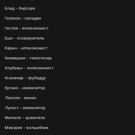
Блад - берсерк
Геликон - паладин
Гестия - иллюзионист
Еши - осквернитель
Карыч - иллюзионист
Киомышик - гипнотизер
Клубеньх - иллюзионист
Ксаленар - трубадур
Кусано - инквизитор
Лаэлли - монах
Лукаст - инквизитор
Милюля - хранитель
Мэвэрик - волшебник