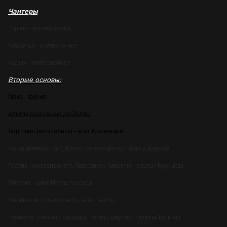
Чантеры
Торкин - иллюзионист
Клубеньх - иллюзионист
Карыч - иллюзионист
Вторые основы:
Мяка - фурия
Альты способные рейдить:
Ларгован (волшебник) - альт Ксаленара
Кагар (инквизитор),
Базел (менестрель)
- альты Карыча
Гестия (иллюзионист),
Аматэрасу (мистик)
- альты Чучундры
Полуэкт - альт
Иглуштоссера
Киомышик (гипнотизер) - альт Белли
Темезиус (темный рыцарь), Кайрус (фурия) - альты Торкина