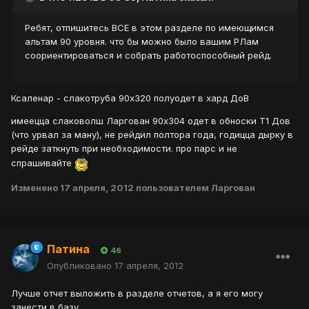
Ребят, отпишитесь ВСЕ в этом разделе по имеющимся
альтам 90 уровня. что бы можно было вашим РЛам
соориентироваться и собрать работоспособный рейд.
Ксаленар - слакотруба 90х320 полуодет в хард ДоВ
имеецца слаковолш Ларгован 90х304 одет в обноски Т1 Дов
(что урвал за ману), не рейдил полтора года, годицца дырку в
рейде заткнуть при необходимости. про парс и не
спрашивайте
Изменено
17 апреля, 2012
пользователем Ларгован
Патина
46
Опубликовано
17 апреля, 2012
Лучше отчет выложить в разделе отчетов, а я его могу
занести в базу.