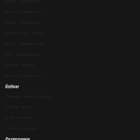
Лукаст - инквизитор
Кусано - инквизитор
Белля - инквизитор
Иглуштоссер - мистик
Бетта - осквернитель
Еши - осквернитель
Полуэкт - фурия
Милюля - хранитель
Бойцы
Скиперр - темный рыцарь
Лаэлли - монах
Блад - берсерк
Геликон - паладин
Разведчики