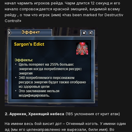
начал чармить игроков рейда. Чарм длится 12 секунд и его
начало сопровождается красной эмоцией, видимой всему
рейду , о том что игрок (имя) «has been marked for Destructiv
Control!»
2. Аррекен, Хранящий небеса
(185 уклонения от крит атак)
На имени весь бой висит дот – Огненный коготь. У имени один
ад (мы его целенаправленно не вырезали, били имя). Во