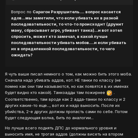
Вопрос по
Сарагон Разрушитель....
вопрос касается
адов...мы заметили, что если убивать их в разной
последовательности, то что-то происходит (друнит
ману, сбрасывает агро, убивает танка)...и вот хотел
спросить, может кто замечал, в какой лучше
последовательности убивать мобов....и если убивать
их в определенной последовательности, то чего
ожидать?
Я чуть выше писал немного о том, как можно бить этого моба.
Сначала надо убивать аддов, кот. НЕ танки по классу (не
помню как они там называются, но как появятся в их именах
будет видно кто какой). Танкоадды там пожирнее
.
Соответственно, там вроде как 2 адда-танки по классу и 2
других какие-то еще..., вот их и надо выносить. После их
убийства, 2-е других должны пропасть сами по себе. Потом
будет следующая волна, бить по аналогии...
Но лучше всего поднять ДПС до нормального уровня и
выносить имя, не трогая аддов (должны висеть на втором