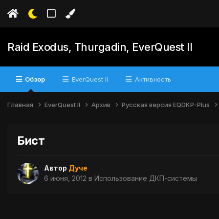
Raid Exodus, Thurgadin, EverQuest II
Обзор
EverQuest II
Активность
Главная
EverQuest II
Архив
Русская версия EQDKP-Plus
Бист
Автор
Дуче
6 июня, 2012
в
Использование ДКП-системы