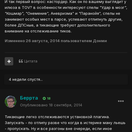
И так первый вопрос: кастордер. Как он по вашему выглядит у
илюза в TOV? в особенности интересуют спелы "Удар в мозг",
"Кошмар", "Онемение", Аневризма" и "Паранойя", спелы не
занимают особых мест в парсе, успевают отлипнуть другие,
более ДПСные, а тикающие требуют дополнительного
внимание на отслеживание тиков.
Изменено
26 августа, 2014
пользователем Донми
Цитата
4 недели спустя...
Беррта
18
Опубликовано
18 сентября, 2014
Тикающие легко отслеживаются установкой плагина.
Запускать - по отлипу разве что когда в истерике ману льешь
- пропускать. Ну и все разгоны вне очереди, если иное