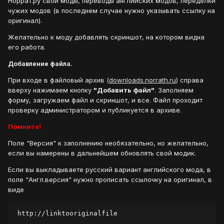
Норрат.ру свои моды, переводы английских модов, переделки
чужих модов (в последнем случае нужно указывать ссылку на
оригинал).
Желательно к моду добавлять скриншот, на котором видна
его работа.
Добавление файла.
При входе в файловый архив (
downloads.norrath.ru
) справа
вверху нажимаем кнопку
"Добавить файл"
. Заполняем
форму, загружаем файл и скриншот, и все. Файл проходит
проверку администратором и публикуется в архиве.
Помните!
Поле "Версия" к заполнению необязательно, но желательно,
если вы намерены в дальнейшем обновлять свой модик.
Если вы выкладываете русский вариант английского мода, в
поле "Англ.версия" нужно прописать ссылочку на оригинал, в
виде
http://linktooriginalfile