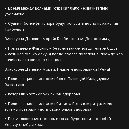
• Время между волнами "страха" было незначительно
увеличено.
• Судьи и бейлифы теперь будут исчезать после поражения
Трибунала.
Винокурня Далеких Морей: Безбилетники [Все режимы]
• Призванные Фувумпом безбилетники-ловцы теперь будут
ждать несколько секунд после своего появления, прежде чем
начинать атаковать свою цель.
Винокурня Далеких Морей: Нищие и попрошайки [Рейд]
• Появляющиеся во время боя с Пьяницей Кильдиуном
бочкотуны
• потеряли часть своих очков здоровья.
• Появляющиеся во время битвы с Ротгутом ритуальные
тотемы потеряли часть своих очков здоровья.
• Баз Иллюзионист теперь всегда будет носить с собой
Уловку флибустьера.