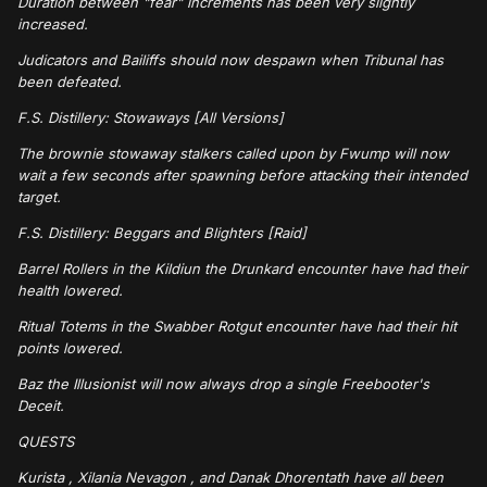
Duration between "fear" increments has been very slightly
increased.
Judicators and Bailiffs should now despawn when Tribunal has
been defeated.
F.S. Distillery: Stowaways [All Versions]
The brownie stowaway stalkers called upon by Fwump will now
wait a few seconds after spawning before attacking their intended
target.
F.S. Distillery: Beggars and Blighters [Raid]
Barrel Rollers in the Kildiun the Drunkard encounter have had their
health lowered.
Ritual Totems in the Swabber Rotgut encounter have had their hit
points lowered.
Baz the Illusionist will now always drop a single Freebooter's
Deceit.
QUESTS
Kurista , Xilania Nevagon , and Danak Dhorentath have all been