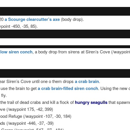
20
a Scourge clearcutter’s axe
(body drop).
point -450, -35, 85).
llow siren conch
, a body drop from sirens at Siren’s Cove (/waypoint
ear Siren’s Cove until one o them drops
a crab brain
.
use the brain to get
a crab brain-filled siren conch
. Using the new co
fly.
the trail of dead crabs and kill a flock of
hungry seagulls
that spawn
Cove (/waypoint 175, -42, 399)
ood Refuge (/waypoint -107, -30, 184)
nds (/waypoint -446, -37, -39)
 Gorge (/waypoint -547, -27, -181)