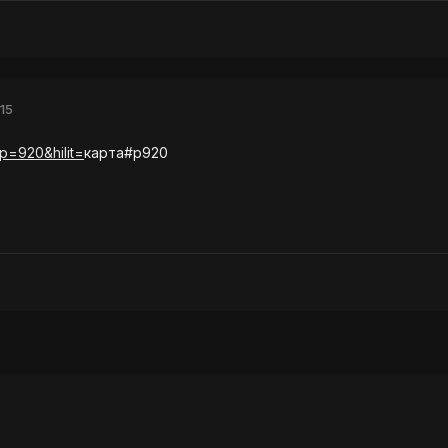
15
p=920&hilit=
карта#p920