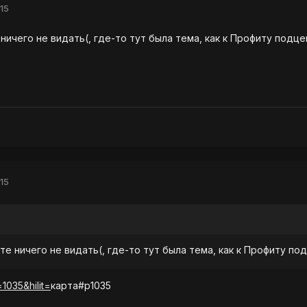
15
ничего не видать(, где-то тут была тема, как к Профиту подцеп
15
те ничего не видать(, где-то тут была тема, как к Профиту под
1035&hilit=
карта#p1035