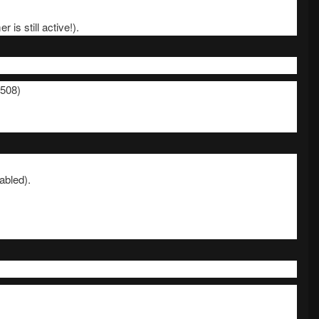
is still active!).
-508)
abled).