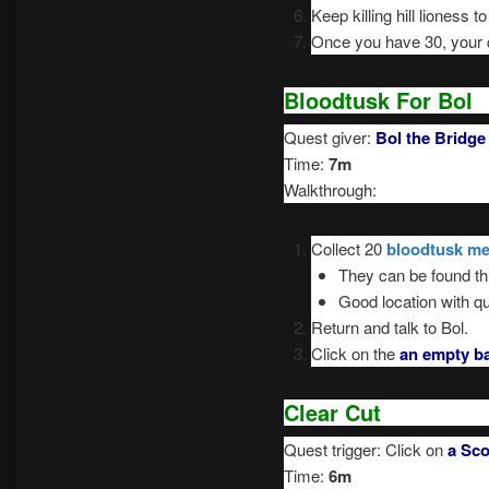
Keep killing hill lioness 
Once you have 30, your qu
Bloodtusk For Bol
Quest giver:
Bol the Bridge 
Time:
7m
Walkthrough:
Collect 20
bloodtusk me
They can be found thr
Good location with q
Return and talk to Bol.
Click on the
an empty b
Clear Cut
Quest trigger: Click on
a Sco
Time:
6m