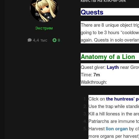
квесты на ключи-зек
Quests
There are 8 unique object tri
Экстрим
going to be 3 hours “cooldown
again. Quests in solo overlan
4,4 тыс
8
Anatomy of a Lion
Quest giver:
Layth
near Grov
Time:
7m
Walkthrough:
Click on
the huntress’ 
Use the trap while standi
Kill a hill lioness in the a
Patriarchs are immune to 
Harvest
lion organ
by c
more organs per harvest