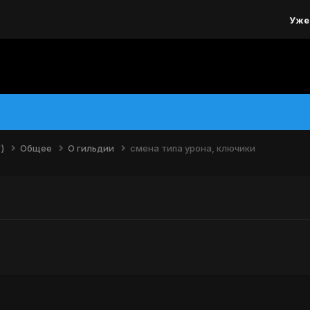
Уже
")
Общее
О гильдии
смена типа урона, ключики