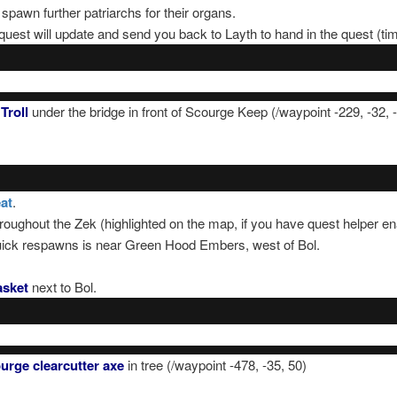
to spawn further patriarchs for their organs.
est will update and send you back to Layth to hand in the quest (timer 
Troll
under the bridge in front of Scourge Keep (/waypoint -229, -32, 
at
.
oughout the Zek (highlighted on the map, if you have quest helper en
uick respawns is near Green Hood Embers, west of Bol.
asket
next to Bol.
urge clearcutter axe
in tree (/waypoint -478, -35, 50)