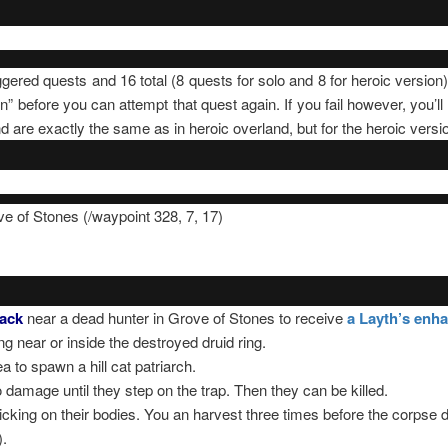
ggered quests and 16 total (8 quests for solo and 8 for heroic versio
” before you can attempt that quest again. If you fail however, you’ll 
d are exactly the same as in heroic overland, but for the heroic versio
e of Stones (/waypoint 328, 7, 17)
pack
near a dead hunter in Grove of Stones to receive
a Layth’s enha
ng near or inside the destroyed druid ring.
rea to spawn a hill cat patriarch.
damage until they step on the trap. Then they can be killed.
licking on their bodies. You an harvest three times before the corps
).