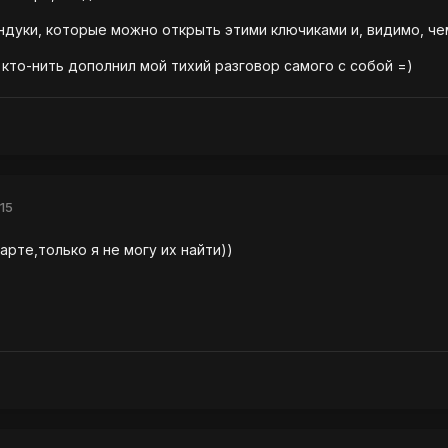
ундуки, которые можно открыть этими ключиками и, видимо, че
 кто-нить дополнил мой тихий разговор самого с собой =)
15
арте,только я не могу их найти))