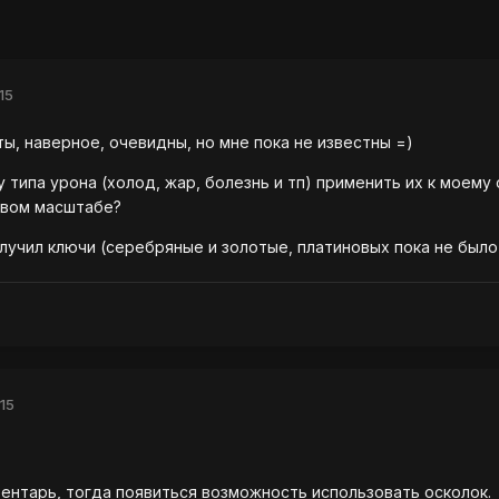
15
ты, наверное, очевидны, но мне пока не известны =)
у типа урона (холод, жар, болезнь и тп) применить их к моему
овом масштабе?
олучил ключи (серебряные и золотые, платиновых пока не было)
15
нвентарь, тогда появиться возможность использовать осколок.