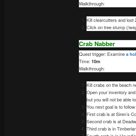
Walkthrough:
Kill clearcutters and loot 
Click on tree stump (/way
Crab Nabber
Quest trigger: Examine
a ho
Time:
10m
Walkthrough:
Kill crabs on the beach n
Open your inventory and 
but you will not be able to 
You next goal is to follow 
First crab is at Siren’s 
Second crab is at Deadw
Third crab is in Timberla
Fourth crab is in Hound’s