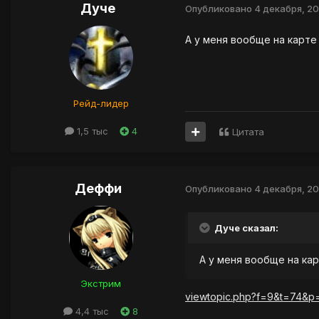
Дуче
Опубликовано
4 декабря, 20
А у меня вообще на карте 
Рейд-лидер
1,5 тыс
4
Цитата
Деффи
Опубликовано
4 декабря, 20
Дуче сказал:
А у меня вообще на кар
Экстрим
viewtopic.php?f=9&t=74&p=
4,4 тыс
8