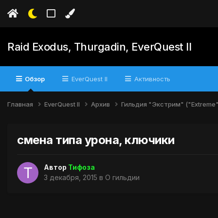
Raid Exodus, Thurgadin, EverQuest II
Обзор
EverQuest II
Активность
Главная
EverQuest II
Архив
Гильдия "Экстрим" ("Extreme
смена типа урона, ключики
Автор
Тифоза
3 декабря, 2015
в
О гильдии