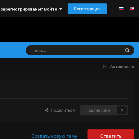
Регистрация
 зарегистрированы? Войти
Активность
Поделиться
Подписчики
0
Создать новую тему
Ответить