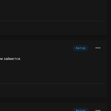
Автор
им займется.
Автор