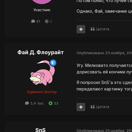
Потом понял, что лучей с
Участник
Однако, Фай, замечание ц
41
0
Цитата
Фай Д. Флоурайт
Опубликовано
23 ноября, 2
Угу. Мелковато получаетс
дорисовать ей кончики лу
Я попросил SnS'a это сде
переделают картинку тог
Администратор
3,4 тыс
33
Цитата
SnS
Опубликовано
25 ноября, 2