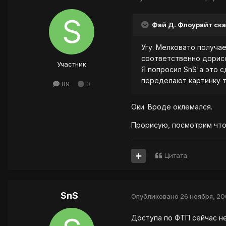
Фай Д. Флоурайт ска
Угу. Мелковато получае
соответственно дорисо
Участник
Я попросил SnS'a это с
переделают картинку т
89
0
Оки. Вроде оклемался.
Прорисую, посмотрим что
Цитата
SnS
Опубликовано
26 ноября, 2
Доступа по ФТП сейчас не