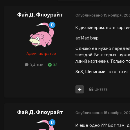
Фай Д. Флоурайт
Опубликовано
15 ноября, 20
К дизайнерам: есть картин
ap14ad.bmp
Однако ее нужно передела
Администратор
звездой. Во-вторых, нужн
линий картинки). Только т
3,4 тыс
33
SnS, Шинигами - кто-то и
Цитата
Фай Д. Флоурайт
Опубликовано
15 ноября, 20
И еще одно ??? Вот там, д