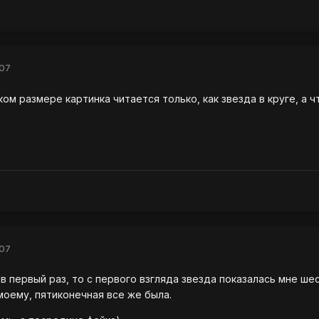
007
ом размере картинка читается только, как звезда в круге, а чт
007
 в первый раз, то с первого взгляда звезда показалась мне ше
-моему, пятиконечная все же была.