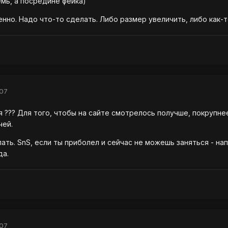
емь, а посредине фейка)
енно. Надо что-то сделать. Либо размер увеличить, либо как-
007
я ??? Для того, чтобы на сайте смотрелось получше, покрупне
чей.
лать. SnS, если ты приболел и сейчас не можешь заняться - н
да.
007