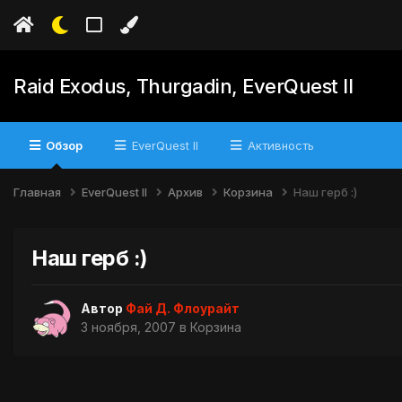
Raid Exodus, Thurgadin, EverQuest II
Обзор
EverQuest II
Активность
Главная
EverQuest II
Архив
Корзина
Наш герб :)
Наш герб :)
Автор
Фай Д. Флоурайт
3 ноября, 2007
в
Корзина