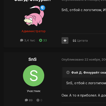
SnS, отбой с логотипом, И
Администратор
3,4 тыс
33
Цитата
SnS
Опубликовано
22 ноября, 2
Фай Д. Флоурайт ска
SnS, отбой с логотипом
Участник
Оки. А то я приболел. А д
89
0