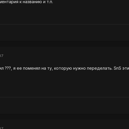
ентария к названию и т.п.
07
зил ???, я ее поменял на ту, которую нужно переделать. SnS эт
07