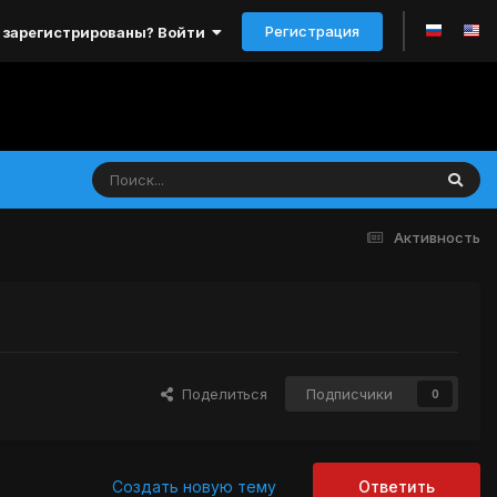
Регистрация
 зарегистрированы? Войти
Активность
Поделиться
Подписчики
0
Создать новую тему
Ответить