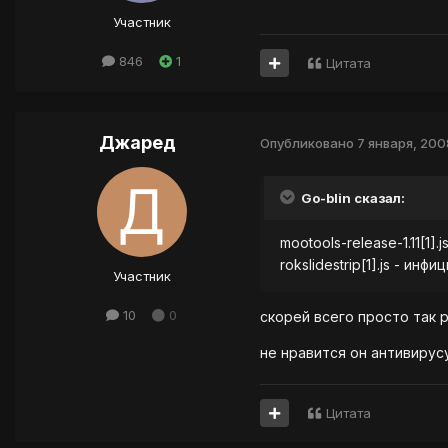
Участник
846
1
Цитата
Джаред
Опубликовано
7 января, 200
Go-blin сказал:
mootools-release-1.11[1]
rokslidestrip[1].js - инф
Участник
10
0
скорей всего просто так 
не нравится он антивирусу
Цитата