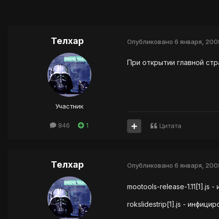
Телхар
Опубликовано
6 января, 200
При открытии главной стр
Участник
846
1
Цитата
Телхар
Опубликовано
6 января, 200
mootools-release-1.11[1].js
rokslidestrip[1].js - инфици