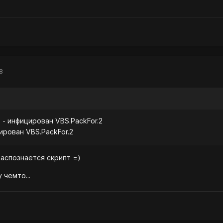
8
.js - инфицирован VBS.PackFor.2
ицирован VBS.PackFor.2
распознается скрипт =)
 чемто...