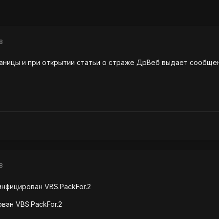
8
аницы и при открытии статьи о страже ДрВеб выдает сообщен
8
 - инфицирован VBS.PackFor.2
рован VBS.PackFor.2