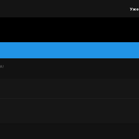
Уже
А!