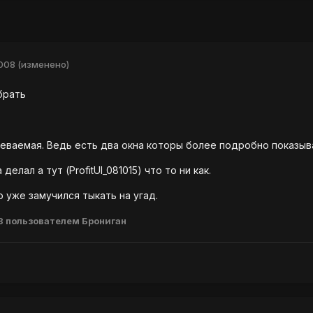
2008
(изменено)
брать
еваемая. Ведь есть два окна которы более подробно показыв
елал а тут (ProfitUI_081015) что то ни как.
о уже замучился тыкать на угад.
8
пользователем Брониган