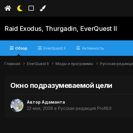
Raid Exodus, Thurgadin, EverQuest II
Обзор
EverQuest II
Активность
Главная
EverQuest II
Моды и программы
Русская редакция
Окно подразумеваемой цели
Автор
Адаманта
22 мая, 2008
в
Русская редакция ProfitUI