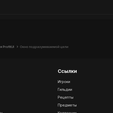
 ProfitUI
Окно подразумеваемой цели
Ссылки
Игроки
Гильдии
Рецепты
Предметы
ry
Коллекции