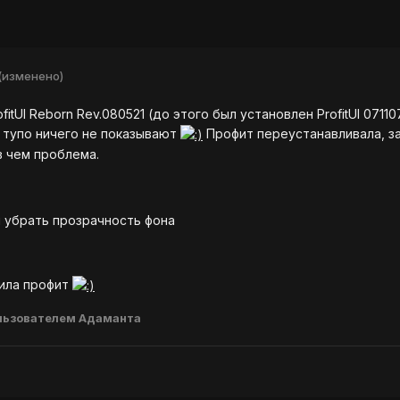
(изменено)
fitUI Reborn Rev.080521 (до этого был установлен ProfitUI 071
 тупо ничего не показывают
Профит переустанавливала, зам
в чем проблема.
и убрать прозрачность фона
дила профит
льзователем Адаманта