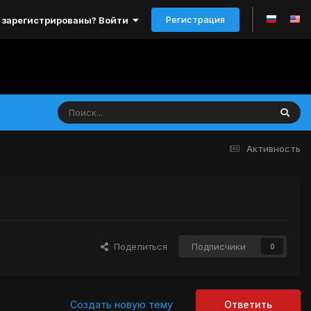
Регистрация
 зарегистрированы? Войти
Активность
Поделиться
Подписчики
0
Создать новую тему
Ответить