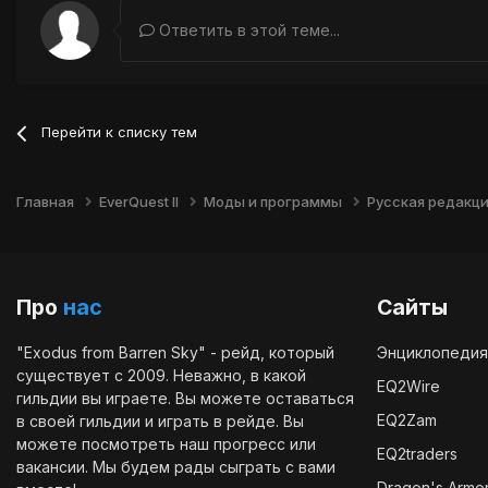
Ответить в этой теме...
Перейти к списку тем
Главная
EverQuest II
Моды и программы
Русская редакция
Про
нас
Сайты
"Exodus from Barren Sky" - рейд, который
Энциклопедия
существует с 2009. Неважно, в какой
EQ2Wire
гильдии вы играете. Вы можете оставаться
EQ2Zam
в своей гильдии и играть в рейде. Вы
можете посмотреть наш
прогресс
или
EQ2traders
вакансии
. Мы будем рады сыграть с вами
Dragon's Armo