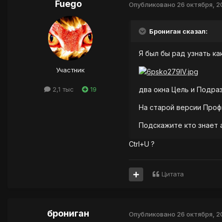
Fuego
Опубликовано
26 октября, 
Брониган сказал:
Я был бы рад узнать ка
Участник
2,1 тыс
19
два окна Цель и Подра
На старой версии Профит
Подскажите кто знает а
Ctrl+U ?
Цитата
брониган
Опубликовано
26 октября, 