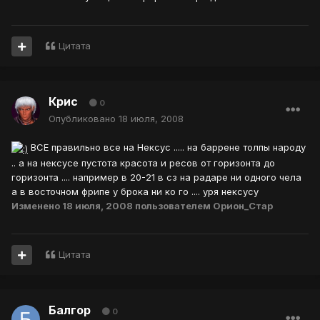
Цитата
Крис
0
Опубликовано
18 июля, 2008
ВСЕ правильно все на Нексус ..... на баррене толпы народу
.. а на нексусе пустота красота и ресов от горизонта до
горизонта .... например в 20-21 в сз на радаре ни одного чела
а в восточном фрипе у брока ни ко го .... уря нексусу
Изменено
18 июля, 2008
пользователем Орион_Стар
Цитата
Балгор
0