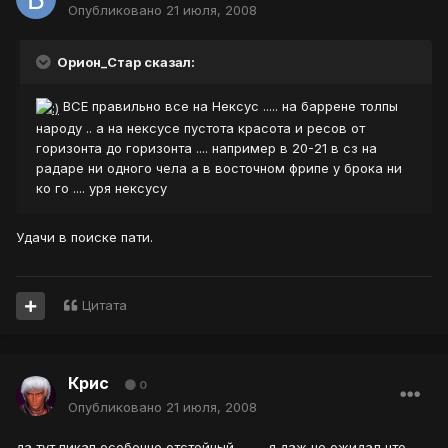
Опубликовано
21 июля, 2008
Орион_Стар сказал:
ВСЕ правильно все на Нексус ..... на баррене толпы
народу .. а на нексусе пустота красота и ресов от
горизонта до горизонта .... например в 20-21 в сз на
радаре ни одного чела а в восточном фрипе у брока ни
ко го .... уря нексусу
Удачи в поиске пати.
Цитата
Крис
0
Опубликовано
21 июля, 2008
да тут пикап особенно отстойный ......... я даж не ожидал что