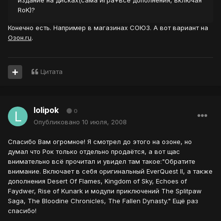
издание на дисках(сама игра+все дополнения, включая
RoK)?
Конечно есть. Например в магазинах СОЮЗ. А вот вариант на
Озон.ru
.
Цитата
lolipok
0
Опубликовано
10 июля, 2008
Спасибо Вам огромное! Я смотрел до этого на озоне, но
думал что Рок только отдельно продаётся, а вот щас
внимательно всё прочитал и увидел там такое:"Обратите
внимание. Включает в себя оригинальный EverQuest II, а также
дополнения Desert Of Flames, Kingdom of Sky, Echoes of
Faydwer, Rise of Kunark и модули приключений The Splitpaw
Saga, The Bloodine Chronicles, The Fallen Dynasty." Ещё раз
спасибо!