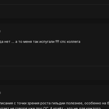
8
нет .... а то меня так испугали !!!!! спс коллега
8
сания с точки зрения роста гильдии полезнее, особенно на 
дает не говоря уже про ОС. А крафт - это не для каждого.