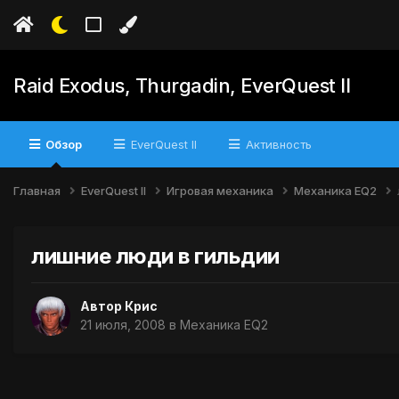
Raid Exodus, Thurgadin, EverQuest II
Обзор
EverQuest II
Активность
Главная
EverQuest II
Игровая механика
Механика EQ2
лишние люди в гильдии
Автор
Крис
21 июля, 2008
в
Механика EQ2