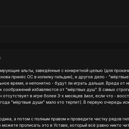
8
нирующие альты, заведённые с конкретной целью (для прокачк
снова принёс ОС в копилку гильдии), и другое дело - "мёртвы
ьное время, и непонятно - будут ли играть дальше. Вреда от 
х соображений избавляются от "мёртвых душ". В самых строги
 отсутствует в игре более 3-х месяцев (мол, если что - восс
 года "мёртвые души" мало кто терпит). В первую очередь иск
одика, а потом с полным правом и проведите чистку рядов гил
 можете прописать это в Уставе, который всё равно никто чит