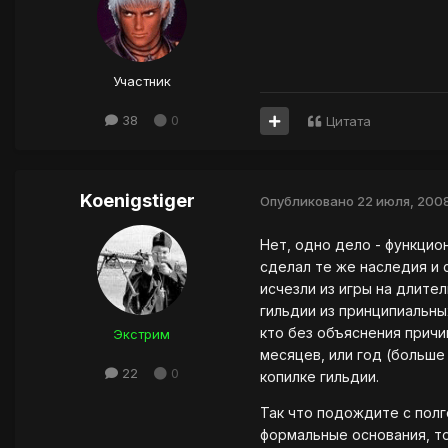
Участник
38
0
Цитата
Koenigstiger
Опубликовано
22 июля, 200
Нет, одно дело - функцио
сделал те же наследия и 
исчезли из игры на длител
гильдии из принципиальны
кто без объяснения причин
Экстрим
месяцев, или год (больше
22
0
копилке гильдии.
Так что подождите с полг
формальные основания, то