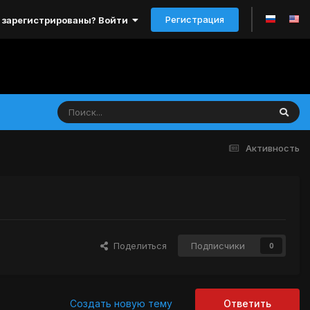
Регистрация
 зарегистрированы? Войти
Активность
Поделиться
Подписчики
0
Создать новую тему
Ответить