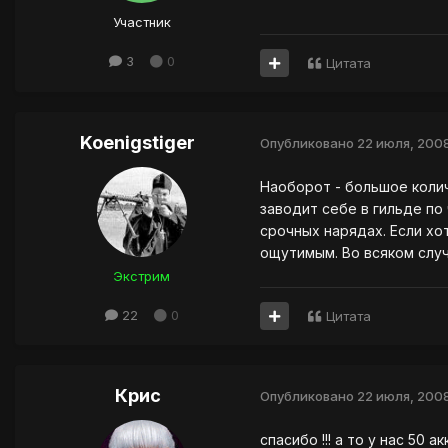
Участник
3
0
Цитата
Koenigstiger
Опубликовано
22 июля, 200
Наоборот - большое колич
заводит себе в гильде по
срочных нарядах. Если хо
ощутимым. Во всяком случ
Экстрим
22
0
Цитата
Крис
Опубликовано
22 июля, 200
спасибо !!! а то у нас 50 