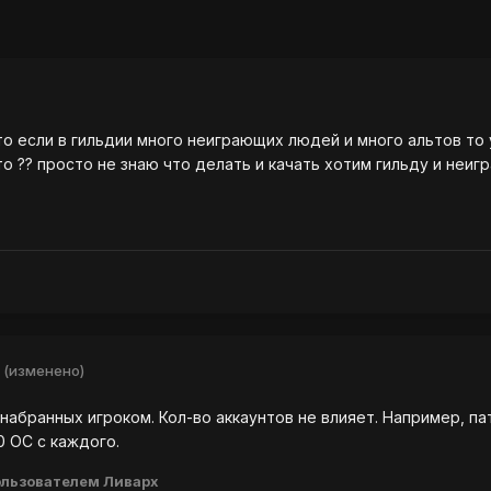
что если в гильдии много неиграющих людей и много альтов то
 это ?? просто не знаю что делать и качать хотим гильду и неи
(изменено)
 набранных игроком. Кол-во аккаунтов не влияет. Например, п
0 ОС с каждого.
льзователем Ливарх