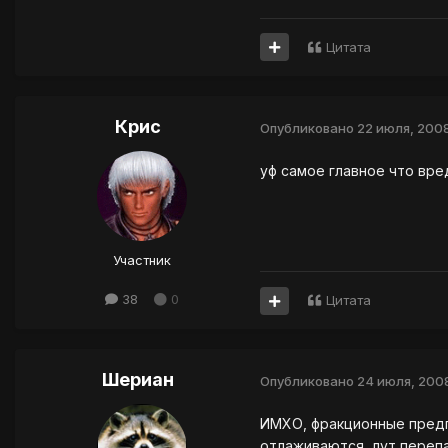
Цитата
Крис
Опубликовано
22 июля, 200
уф самое главное что вреда 
Участник
38
0
Цитата
Шериан
Опубликовано
24 июля, 200
ИМХО, фракционные предпи
отлаживаются, лут перепа