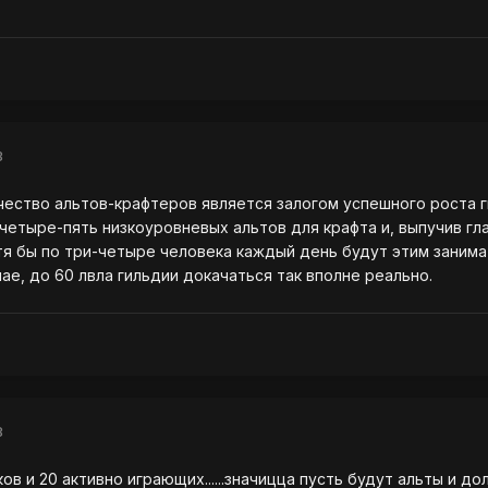
8
ество альтов-крафтеров является залогом успешного роста г
 четыре-пять низкоуровневых альтов для крафта и, выпучив гл
тя бы по три-четыре человека каждый день будут этим занима
ае, до 60 лвла гильдии докачаться так вполне реально.
8
акков и 20 активно играющих......значицца пусть будут альты и 