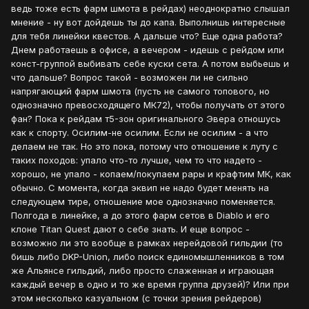
ведь тоже есть фарм шмота в рейдах) неоднократно слышал
мнение - ну вот дойдешь ты до капа. Выполнишь интересные
для тебя линейки квестов. А дальше что? Еще одна работа?
Днем работаешь в офисе, а вечером - идешь с рейдом или
конст-группой выбивать себе куски сета. А потом выбьешь и
что дальше? Вопрос такой - возможен ли не сильно
напрягающий фарм шмота (пусть не самого топового, но
однозначно превосходящего МК72), чтобы получать от этого
фан? Пока к рейдам т5-зон оригинального Эвера отношусь
как к спорту. Осилим-не осилим. Если не осилим - а что
делаем не так. Но это пока, потому что отношение к луту с
таких походов: упало что-то лучше, чем то что надето -
хорошо, не упало - копаем/покупаем рары и крафтим МК, как
обычно. С момента, когда эквип не надо будет менять на
следующем тире, отношение мое однозначно поменяется.
Полгода в линейке, а до этого фарм сетов в Diablo и его
клоне Titan Quest дают о себе знать. И еще вопрос -
возможно ли это вообще в рамках нерейдовой гильдии (то
бишь либо DKP-Union, либо поиск единомышленников в том
же Альянсе гильдий, либо просто слаженная и играющая
каждый вечер в одно и то же время группа друзей)? Или при
этом несколько казуальном (с точки зрения рейдеров)