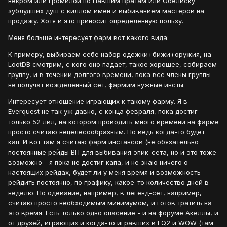
некром или громилой по Павшим Вратам или Обелиску
зублудших душ с киллом имен и выбиванием мастеров на
продажу. Хотя и это приносит определенную пользу.
Меня больше интересует фарм вот какого вида:
К примеру, выбираем себе набор одежки+бижи+оружия, на
LootDB смотрим, с кого оно падает, такое хорошее, собираем
группу, и в течении долгого времени, пока все члены группы
не получат вожделенный сет, фармим нужные инсты.
Интересует отношение играющих к такому фарму. Я в
Everquest не так уж давно, с конца февраля, пока достиг
только 52 лвл, на котором проводить много времени на фарме
просто считаю нецелесообразным. Но ведь когда-то будет
кап. И вот там я считаю фарм инстансов (не обязательно
постоянные рейды ВП для выбивания эпик-сета, но и это тоже
возможно - я пока не достиг капа, и не знаю ничего о
настоящих рейдах, будет ли у меня время и возможность
рейдить постоянно, по графику, какое-то количество дней в
неделю. Но одевание, например, в легенд-сет, например,
считаю просто необходимым минимумом, и готов тратить на
это время. Есть только одно опасение - и на форуме Акеллы, и
от друзей, играющих и когда-то игравших в EQ2 и WOW (там