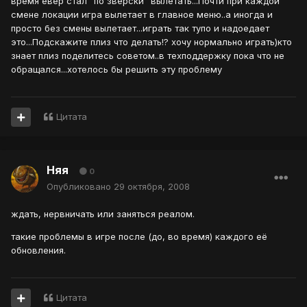
время евер стал "по зверски" вылетать...Почти при каждой
смене локации игра вылетает в главное меню..а иногда и
просто без смены вылетает...играть так тупо и надоедает
это...Подскажите плиз что делать!? хочу нормально играть)кто
знает плиз поделитесь советом..в техподдержку пока что не
обращался...хотелось бы решить эту проблему
Цитата
Няя
0
Опубликовано
29 октября, 2008
ждать, нервничать или заняться реалом.
такие проблемы в игре после (до, во время) каждого её
обновления.
Цитата