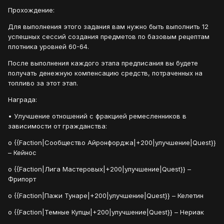
Прохождение:
Для выполнения этого задания вам нужно быть выполнить 12
успешных сессий создания предметов по базовым рецептам
плотника уровней 60-64.
После выполнения каждого этапа предписания вы будете
получать денежную компенсацию средств, потраченных на
топливо за этот этап.
Награда:
• Улучшение отношений с фракцией ремесленников в
зависимости от гражданства:
o {{Faction|Сообщество Айронфорджа|+200|улучшение|Quest}}
– Кейнос
o {{Faction|Лига Мастеровых|+200|улучшение|Quest}} –
Фрипорт
o {{Faction|Пажи Тунаре|+200|улучшение|Quest}} – Келетин
o {{Faction|Темные Купцы|+200|улучшение|Quest}} – Нериак