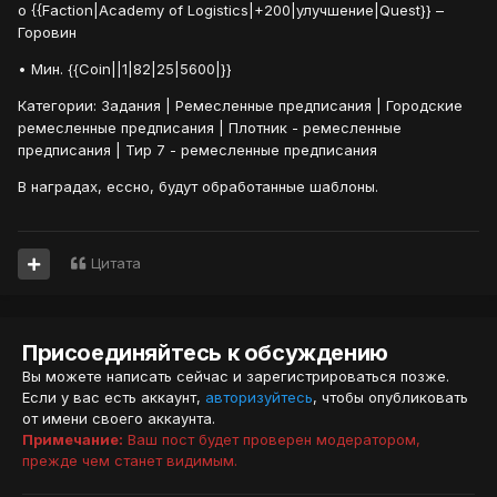
o {{Faction|Academy of Logistics|+200|улучшение|Quest}} –
Горовин
• Мин. {{Coin||1|82|25|5600|}}
Категории: Задания | Ремесленные предписания | Городские
ремесленные предписания | Плотник - ремесленные
предписания | Тир 7 - ремесленные предписания
В наградах, ессно, будут обработанные шаблоны.
Цитата
Присоединяйтесь к обсуждению
Вы можете написать сейчас и зарегистрироваться позже.
Если у вас есть аккаунт,
авторизуйтесь
, чтобы опубликовать
от имени своего аккаунта.
Примечание:
Ваш пост будет проверен модератором,
прежде чем станет видимым.