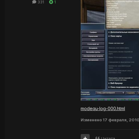
331
1
modequ-log-000.html
Изменено
17 февраля, 201
Цитата