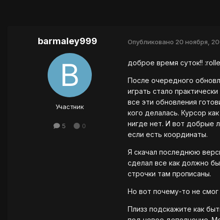
barmaley999
Опубликовано
20 ноября, 2
доброе время суток!! :roll
После очередного обновле
играть стало практически 
все эти обновления готов
Участник
кого делалась. Курсор ка
нигде нет. И вот добрые 
5
0
если есть координаты.
Я скачал последнюю версию
сделал все как должно бы
строчки там прописаны.
Но вот почему-то не смог
Плизз подскажите как быт
под новое дополнение. Мо