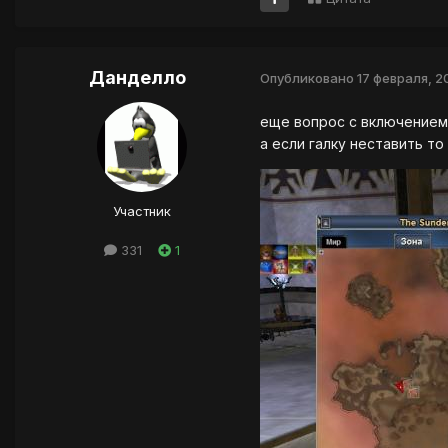
Данделло
Опубликовано
17 февраля, 2
еще вопрос с включением
а если галку неставить т
Участник
331
1