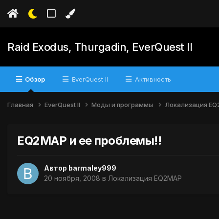
Raid Exodus, Thurgadin, EverQuest II
Обзор
EverQuest II
Активность
Главная
EverQuest II
Моды и программы
Локализация E
EQ2MAP и ее проблемы!!
Автор
barmaley999
20 ноября, 2008
в
Локализация EQ2MAP