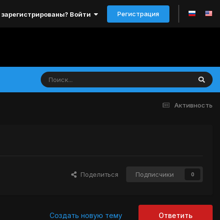
Регистрация
 зарегистрированы? Войти
Активность
Поделиться
Подписчики
0
Создать новую тему
Ответить