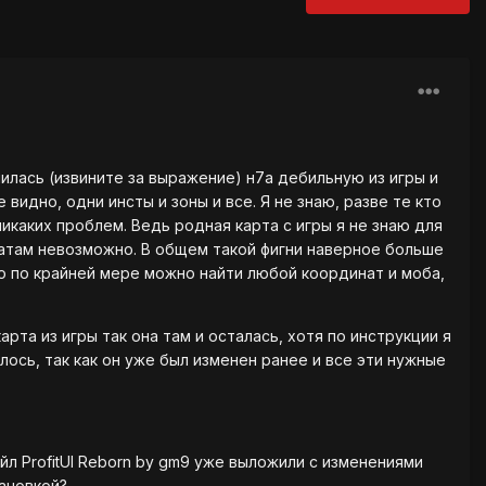
илась (извините за выражение) н7а дебильную из игры и
видно, одни инсты и зоны и все. Я не знаю, разве те кто
икаких проблем. Ведь родная карта с игры я не знаю для
инатам невозможно. В общем такой фигни наверное больше
но по крайней мере можно найти любой координат и моба,
рта из игры так она там и осталась, хотя по инструкции я
лось, так как он уже был изменен ранее и все эти нужные
йл ProfitUI Reborn by gm9 уже выложили с изменениями
тановкой?