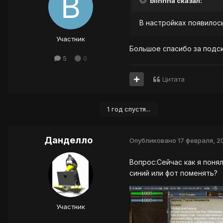
blinnna сказал:
В настройках появилос
Участник
Большое спасибо за подск
5
0
Цитата
1 год спустя...
Данделло
Опубликовано
17 февраля, 2
Вопрос:Сейчас как я понял
синий или фот поменять?
Участник