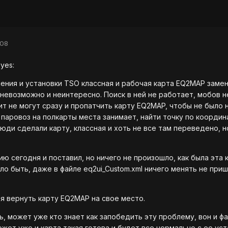
008
eyes:
ния и установки TSO классная и рабочая карта EQ2MAP замен
невозможно и неинтересно. Поиск в ней не работает, мобов не 
ит не могут сразу и пропатчить карту EQ2MAP, чтобы не было н
к паровоз на полкарты места занимает, найти точку по коорд
люди сделали карту, классная и хоть не все там переведено, 
 сегодня и поставил, но ничего не произошло, как была эта ка
ло быть, даже в файле eq2ui_Custom.xml ничего менять не приш
 я вернуть карту EQ2MAP на свое место.
ь, может уже кто знает как запобедить эту проблему, вон и фа
жет уже и карта такая готова и будет все нормально с ее ус