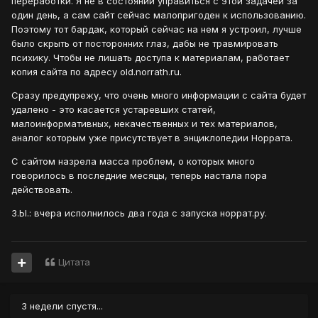
переработки. Я не в состоянии управиться с этой задачей за
один день, а сам сайт сейчас малопригоден к использованию.
Поэтому тот бардак, который сейчас на нем я устроил, лучше
было скрыть от посторонних глаз, дабы не травмировать
психику. Чтобы не лишать доступа к материалам, работает
копия сайта по адресу old.norrath.ru.
Сразу предупрежу, что очень много информации с сайта будет
удалено - это касается устаревших статей,
малоинформативных, некачественных и тех материалов,
аналог которым уже присутствует в энциклопедии Норрата.
С сайтом назрела масса проблем, о которых много
говорилось в последние месяцы, теперь настала пора
действовать.
З.Ы.: вчера исполнилось два года с запуска норрат.ру.
Цитата
3 недели спустя...