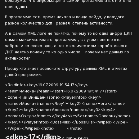
обнаружил что информация в самой программе и в отчете не
совпадают.
В программе есть время начала и конца рейда, у каждого
разное количество дкп , разная степень активности.
А в самом XML логе не понятно, почему то ко одна цифра ДКП
самая максимальная с программы , с лутом понятно кто
забрал и за скоко дкп, а вот с количеством заработанного
ДКП неясно почему то ко одно число, почему нет данных по
активности?
Прошу кто знает розясните структуру данных XML в отчетах
даной программы.
<RaidInfo><key>16.07.2009 19:54:17</key>
<realm>Миона</realm><start>16.07.2009 19:54:17</start>
<zone>Пик Виишан</zone><PlayerInfos><key1>
<name>Миона</name></key1><key2><name>Нега</name>
</key2><key3><name>Алэкса</name></key3><key4>
<name>Охеда</name></key4><key5><name>Саксон</name>
</key5></PlayerInfos><BossKills></BossKills><Wipes><Wipe>
</Wipe></Wipes><note>=====</note>
<dkp>17</dkp>
<Join><key1>