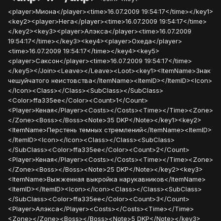
<player>Миона</player><time>16.07.2009 19:54:17</time></key1>
<key2><player>Нега</player><time>16.07.2009 19:54:17</time>
</key2><key3><player>Алэкса</player><time>16.07.2009
19:54:17</time></key3><key4><player>Охеда</player>
<time>16.07.2009 19:54:17</time></key4><key5>
<player>Саксон</player><time>16.07.2009 19:54:17</time>
</key5></Join><Leave></Leave><Loot><key1><ItemName>Знак
чешуйчатого неистовства</ItemName><ItemID></ItemID><Icon>
</Icon><Class></Class><SubClass></SubClass>
<Color>ffa335ee</Color><Count>1</Count>
<Player>Кеная</Player><Costs></Costs><Time></Time><Zone>
</Zone><Boss></Boss><Note>35 DKP</Note></key1><key2>
<ItemName>Перстень темных стремлений</ItemName><ItemID>
</ItemID><Icon></Icon><Class></Class><SubClass>
</SubClass><Color>ffa335ee</Color><Count>2</Count>
<Player>Кеная</Player><Costs></Costs><Time></Time><Zone>
</Zone><Boss></Boss><Note>25 DKP</Note></key2><key3>
<ItemName>Выжженная выкройка нарукавников</ItemName>
<ItemID></ItemID><Icon></Icon><Class></Class><SubClass>
</SubClass><Color>ffa335ee</Color><Count>3</Count>
<Player>Алэкса</Player><Costs></Costs><Time></Time>
<Zone></Zone><Boss></Boss><Note>5 DKP</Note></key3>