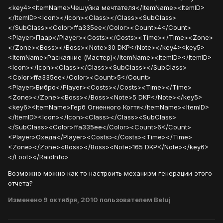
<key4><ItemName>Чешуйка мечтателя</ItemName><ItemID>
</ItemID><Icon></Icon><Class></Class><SubClass>
</SubClass><Color>ffa335ee</Color><Count>4</Count>
<Player>Паар</Player><Costs></Costs><Time></Time><Zone>
</Zone><Boss></Boss><Note>30 DKP</Note></key4><key5>
<ItemName>Раскаяние (Мастер)</ItemName><ItemID></ItemID>
<Icon></Icon><Class></Class><SubClass></SubClass>
<Color>ffa335ee</Color><Count>5</Count>
<Player>Вибро</Player><Costs></Costs><Time></Time>
<Zone></Zone><Boss></Boss><Note>5 DKP</Note></key5>
<key6><ItemName>Герб Огненного Когтя</ItemName><ItemID>
</ItemID><Icon></Icon><Class></Class><SubClass>
</SubClass><Color>ffa335ee</Color><Count>6</Count>
<Player>Охеда</Player><Costs></Costs><Time></Time>
<Zone></Zone><Boss></Boss><Note>165 DKP</Note></key6>
</Loot></RaidInfo>
Возможно можно как то настроить механизм генерации этого
отчета?
Изменено
9 октября, 2010
пользователем Beluj