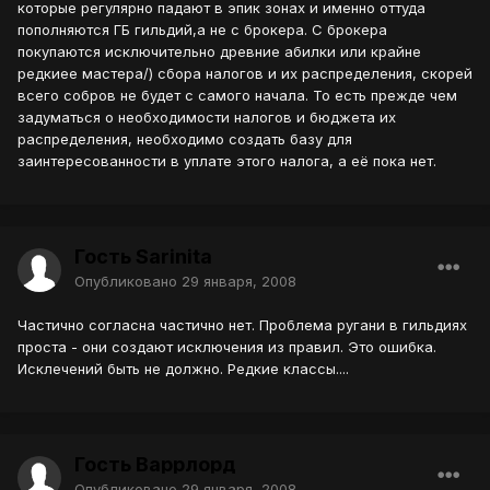
которые регулярно падают в эпик зонах и именно оттуда
пополняются ГБ гильдий,а не с брокера. С брокера
покупаются исключительно древние абилки или крайне
редкиее мастера/) сбора налогов и их распределения, скорей
всего собров не будет с самого начала. То есть прежде чем
задуматься о необходимости налогов и бюджета их
распределения, необходимо создать базу для
заинтересованности в уплате этого налога, а её пока нет.
Гость Sarinita
Опубликовано
29 января, 2008
Частично согласна частично нет. Проблема ругани в гильдиях
проста - они создают исключения из правил. Это ошибка.
Исклечений быть не должно. Редкие классы....
Гость Варрлорд
Опубликовано
29 января, 2008