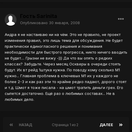
Гость Sarinita
Опубликовано
30 января, 2008
Андра я не настаиваю ни на чём. Это не правило, не проект
изменения правил, это лишь тема для обсуждения. Не будет
практически единогласного решения и понимания
необходимости для быстрого прогресса, никто ничего вводить
не будет.... Грызни не вижу -))) Да что вы опять о редких
классах? Забудьте. Через месяц Оскверы в очереди стоять
будут. Их вт рейд 1штука нужна. По поводу кому сколько М1
нужно... Главная проблема в ключевых М1 их у каждого не
более 2-3 и как раз эти то крайне редко падают, дорого стоят
и т.д. Шмот я тоже писала - на шмот тратить деньги грех. Его
сыпется достаточно. Ещё раз о любимых составах... Не в
любимых дело.
НАЗАД
Страница 1 из 2
ДАЛЕЕ