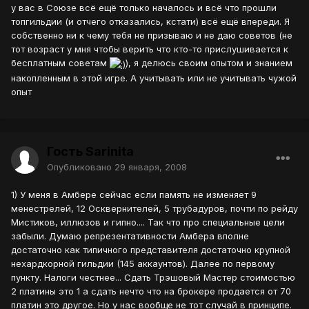
у вас в Союзе всё ещё только началось и всё что прошли
топгильдии (и отчего отказались, кстати) всё ещё впереди. Я
собственно ни к чему тебя не призываю и не даю советов (не
тот возраст у мня чтобы верить что кто-то прислушивается к
бесплатным советам
), я делюсь своим опытом и знанием
накопленным в этой игре. А учитывать или не учитывать чужой
опыт
Гость Sarinita
Опубликовано
29 января, 2008
1) У меня в Амбере сейчас если память не изменяет 9
менестрелей, 12 Осквернителей, 5 трубадуров, почти по рейду
Мистиков, иллюзов и гипно.... Так что про специальные цели
забыли. Думаю репрезентативности Амбера вполне
достаточно как типичного представителя достаточно крупной
нехардкорной гильдии (145 аккаунтов). Далее по первому
пункту. Налоги честнее... Сдать Трэшовый Мастер стоимостью
2 платины это 1 а сдать нечто что на брокере продается от 70
платин это другое. Но у нас вообще не тот случай в принципе.