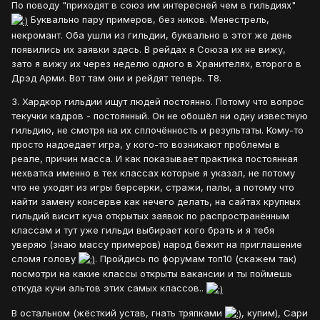
По поводу "приходят в союз им интересней чем в гильдиях"
Буквально пару примеров, без ников. Менестрель,
некромант. Оба ушли из гильдии, буквально в этот же день
появились их заявки здесь. В рейдах я Союза их не вижу,
зато я вижу их через неделю одного в Хранителях, второго в
Дрэд Арми. Вот там они и рейдят теперь. Т8.
3. Хардкор гильдии ищут людей постоянно. Потому что вопрос
текучки кадров - постоянный. Он не обошёл ни одну известную
гильдию, не смотря на их сплочённость и результаты. Кому-то
просто надоедает игра, у кого-то возникают проблемы в
реале, причин масса. И как показывает практика постоянная
нехватка именно в тех классах которые я указал, не потому
что не уходят из игры берсерки, стражи, палы, а потому что
найти замену консерве как нечего делать, на сайтах крупных
гильдий висит куча открытых заявок по распространённым
классам и тут уже гильди выбирает кого брать и я тебя
уверяю (знаю массу примеров) народ бежит на приглашение
сломя голову
. Пройдись по форумам топ10 (скажем так)
посмотри на какие классы открыты вакансии и ты поймешь
откуда кучи альтов этих самых классов..
В остальном (жёсткий устав, гнать тряпками
, купим), Сари