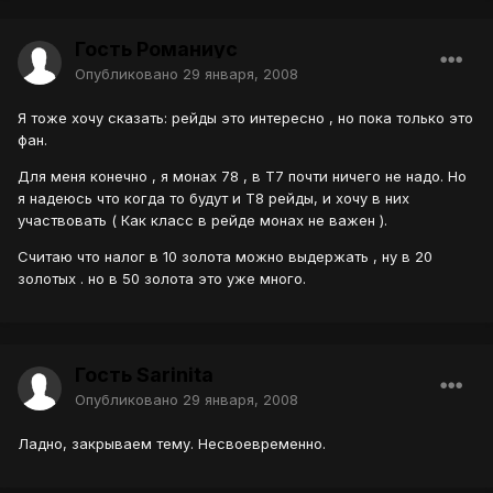
Гость Романиус
Опубликовано
29 января, 2008
Я тоже хочу сказать: рейды это интересно , но пока только это
фан.
Для меня конечно , я монах 78 , в Т7 почти ничего не надо. Но
я надеюсь что когда то будут и Т8 рейды, и хочу в них
участвовать ( Как класс в рейде монах не важен ).
Считаю что налог в 10 золота можно выдержать , ну в 20
золотых . но в 50 золота это уже много.
Гость Sarinita
Опубликовано
29 января, 2008
Ладно, закрываем тему. Несвоевременно.