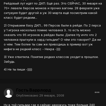
Рейдовый лут идёт по ДКП. Ещё раз. Это СЕЙЧАС, 30 января на
70+ левеле берсов монков и прочих вагоны. 28 февраля уже
ситуауия будет другой а уж 30 марта ещё посмотрим какой
класс будет редким...
2) Открываем базу ДКП... 99 Персов были в рейде. По 2 перса
у 1 игрока насколько помню человека 3.. то есть можно
сказать что 95 игроков в рейдах были. Далее Ну ичто что 2
человека прыгнули в хард гильдии? О чём это говорит? Да ни
о чём. Тем более ты сам же приводишь в пример вот уж
нифига не редкий класс - Некра -))))
3) Уже ответила. Понятие редких классов уходит в прошлое.
Забудь.
4) Не ты пиши -)))))
Гость Варрлорд
Опубликовано
29 января, 2008
Ну в той гильдии где я сейчас нахожусь тоже больше 240