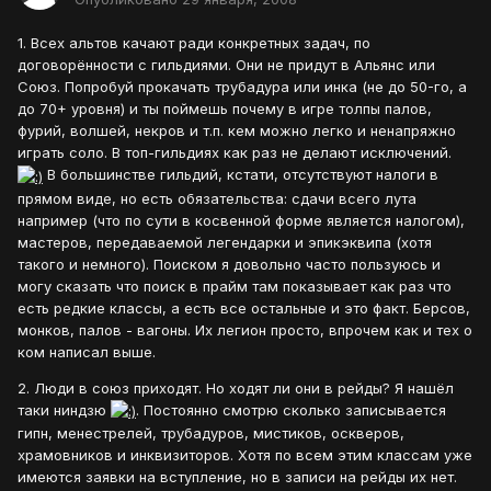
1. Всех альтов качают ради конкретных задач, по
договорённости с гильдиями. Они не придут в Альянс или
Союз. Попробуй прокачать трубадура или инка (не до 50-го, а
до 70+ уровня) и ты поймешь почему в игре толпы палов,
фурий, волшей, некров и т.п. кем можно легко и ненапряжно
играть соло. В топ-гильдиях как раз не делают исключений.
В большинстве гильдий, кстати, отсутствуют налоги в
прямом виде, но есть обязательства: сдачи всего лута
например (что по сути в косвенной форме является налогом),
мастеров, передаваемой легендарки и эпикэквипа (хотя
такого и немного). Поиском я довольно часто пользуюсь и
могу сказать что поиск в прайм там показывает как раз что
есть редкие классы, а есть все остальные и это факт. Берсов,
монков, палов - вагоны. Их легион просто, впрочем как и тех о
ком написал выше.
2. Люди в союз приходят. Но ходят ли они в рейды? Я нашёл
таки ниндзю
. Постоянно смотрю сколько записывается
гипн, менестрелей, трубадуров, мистиков, оскверов,
храмовников и инквизиторов. Хотя по всем этим классам уже
имеются заявки на вступление, но в записи на рейды их нет.