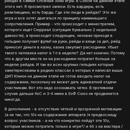
рейдах в самые сложные зоны игры. В Союзе на данном этапе
этого нет. Я просмотрел записи. Есть вардеры, есть
реактивщики, есть барды. Где эти люди в рейдах? Это же
игра и все хотят двигаться по принципу наименьшего
сопротивления. Пример - что происходит с менестрелем,
которого ищет Сюрреал (ситуация буквально 2 недельной
давности), а происходит следующее, человек приходя в
гильдию получает фулм1 на руки, рейды и вещи за дкп, рейд
приносит деньги в казну, казна закупает расходники. Убьет
такого человека налог в 1 п в неделю? Да нет конечно. Потому
что в другом месте он на расходники потратит больше за
неделю рейдов. И так во всех крупных гильдиях которые
заинтересованы в редких классах о которых я написал выше.
ДКП Юнион на данном этапе не готов вводить налог на
содержание, поскольку не может дать адекватной отдачи
участникам. Вот это надо осознавать чётко. В противном
случае дальше КоС и 3-4 имен в ЕоФ Союз не продвинется
никогда.
В дополнение - в отсутствие чёткой и прозрачной мотивации
(а не так, что 10з на содержание аппарата /я предвосхищу
вопрос участников - а на что конкретно пойдут эти 10з,
которые можно потратить только в игре?/ и 40 з на мастера /