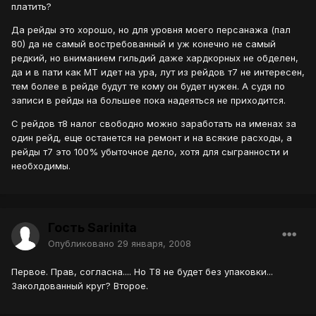
платить?
Да рейды это хорошо, но для уровня моего персанажа (пал
80) да не самый востребованный и уж конечно не самый
редкий, но вниманием гильдий даже хардкорных не обделен,
да и в пати как МТ идет на ура, лут из рейдов т7 не интересен,
тем более в рейде будут те кому он будет нужен. А судя по
записи в рейды на большее пока надеяться не приходится.
С рейдов т8 налог свободно можно заработать на именах за
один рейд, еще останется на ремонт и на всякие расходы, а
рейды т7 это 100% убыточное дело, хотя для сыгранности и
необходимы.
Гость Sarinita
Опубликовано
29 января, 2008
Первое. Прав, согласна.... Но Т8 не будет без упаковки...
Заколдованный круг? Второе.