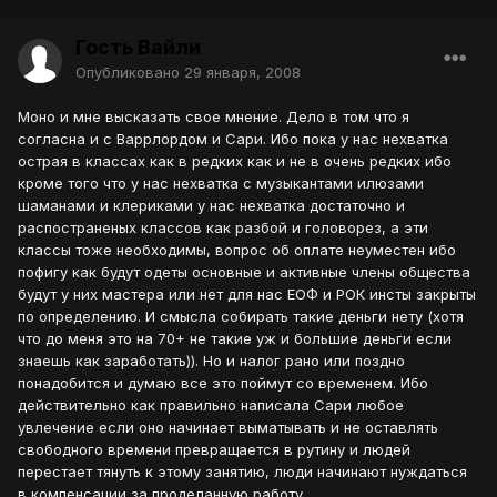
Гость Вайли
Опубликовано
29 января, 2008
Моно и мне высказать свое мнение. Дело в том что я
согласна и с Варрлордом и Сари. Ибо пока у нас нехватка
острая в классах как в редких как и не в очень редких ибо
кроме того что у нас нехватка с музыкантами илюзами
шаманами и клериками у нас нехватка достаточно и
распостраненых классов как разбой и головорез, а эти
классы тоже необходимы, вопрос об оплате неуместен ибо
пофигу как будут одеты основные и активные члены общества
будут у них мастера или нет для нас ЕОФ и РОК инсты закрыты
по определению. И смысла собирать такие деньги нету (хотя
что до меня это на 70+ не такие уж и большие деньги если
знаешь как заработать)). Но и налог рано или поздно
понадобится и думаю все это поймут со временем. Ибо
действительно как правильно написала Сари любое
увлечение если оно начинает выматывать и не оставлять
свободного времени превращается в рутину и людей
перестает тянуть к этому занятию, люди начинают нуждаться
в компенсации за проделанную работу.