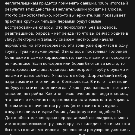
неплательщикам придётся применять санкции. 100% итоговый
результат этих действий: Неплательщики уходят из Союза.
Кто-то самостоятельно, кого-то вычеркните. Как показывает
практика крупных гильдий первыми будут самые
востребованные классы. Это психология. Без вардеров,
реактивщиков, бардов - нет рейда (то что вы сейчас ходите в
Лабу, Лекторий и Залы, ну скажем честно, для начала
нормально, но это несерьезно, эти зоны уже фармятся в одну
группу, туда не нужен рейд). Эти классы постоянная головная
боль даже в самых хардкорных гильдиях, я вам это говорю не
по наслышке. Если консервы или борцы бьются за место, то
инка, храма, мистика, осквера, менестреля, трубу с руками и
ногами и даже сейчас. У них есть выбор. Широчайший выбор,
надо заметить, в отличае от большинства. В итоге - эти люди
не будут платить налог никогда. И как я уже написал - нет этих
классов, нет рейда. Как итог - исключение для ряда классов,
что логично вызывает недовольство остальных плательщиков.
В этом месте начинается ругань (есть такие кто в курсе,
откуда взялись гильдии Реликт, Анэферу и им подобные?).
Даже обязательная сдача передаваемой легенадрки, эпиков
и мастеров вызывает ругань в крупных гильдиях. Но в них хотя
бы есть готовая мотивация - успешное и регулярное участие в