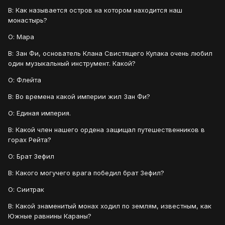
В: Как называется остров на котором находится наш
монастырь?
О: Мара
В: Зан Фи, основатель Клана Свистящего Кулака очень любил
один музыкальный инструмент. Какой?
О: Флейта
В: Во времена какой империи жил Зан Фи?
О: Единая империя.
В: Какой член нашего ордена защищал путешественников в
горах Рейта?
О: Брат Зефил
В: Какого могучего врага победил брат Зефил?
О: Сиитрак
В: Какой знаменитый монах ходил по землям, известным, как
Южные равнины Караны?