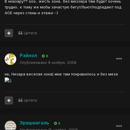
В ниазару?? ооо.. жесть зона.. без меззера там будет оочень
трудно.. к тому же мобы зачастую бегут/бьют/подпадают под
АОЕ через стены и этажи :-)
Цитата
Рэйнол
8
Опубликовано
8 ноября, 2008
не, Низара веселая зона) мне там понравилось и без меза
Цитата
Эрешкигаль
3
Опубликовано
15 ноября, 2008