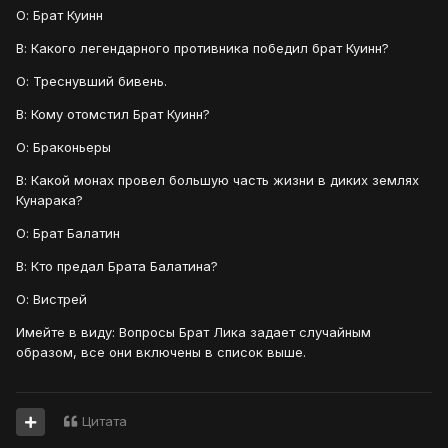
О: Брат Куинн
В: Какого легендарного противника победил брат Куинн?
О: Треснувший бивень.
В: Кому отомстил Брат Куинн?
О: Браконьеры
В: Какой монах провел большую часть жизни в диких землях
Кунарака?
О: Брат Балатин
В: Кто предал Брата Балатина?
О: Вистрей
Имейте в виду: Вопросы Брат Лика задает случайным
образом, все они включены в список выше.
Цитата