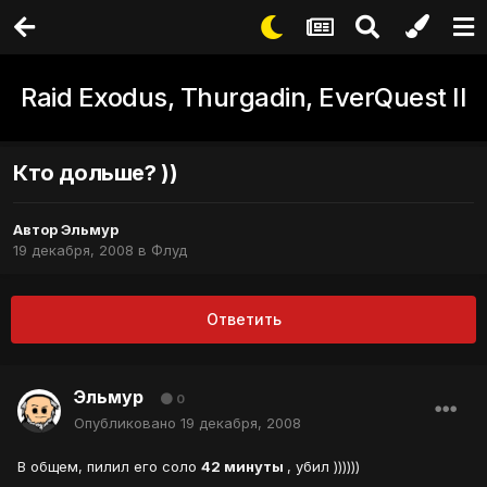
Raid Exodus, Thurgadin, EverQuest II
Кто дольше? ))
Автор
Эльмур
19 декабря, 2008
в
Флуд
Ответить
Эльмур
0
Опубликовано
19 декабря, 2008
В общем, пилил его соло
42 минуты
, убил ))))))