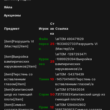
Яйла
Аукционы
Ст
Предмет
Игрок
ав
Ссылка
ка
Файн
\aITEM 490471629
[item]Разрушить VI
персо
25
-1633402733:Разрушить VI
(Мастер)[/item]
н
(Мастер)\/a
\aITEM -1287293471
[item]Выкройка
Курон
-1089929394:Выкройка
вампирических
25
еко
вампирических
нарукавников[/item]
нарукавников\/a
[item]Перстень со
\aITEM -54379439
вставленным
Танин
10
-1457041460:Перстень со
глазом[/item]
вставленным глазом\/a
[item]Капитанский
\aITEM 975643034
шнур из гниющей
Сорэн
50
73175583:Капитанский шнур из
плоти[/item]
гниющей плоти\/a
[item]Символ
\aITEM 1294042802
Пром
12
солдата Крепости
1495790903:Символ солдата