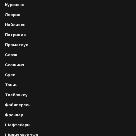
Куронеко
Леорин
Найсивен
Патриция
Прометеус
Сорэн
Ссашииз
Суси
Танин
Тлейлаксу
Файнперсон
Фронвер
Шефтсбери
Шичихоукоджа