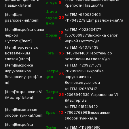
етеус
5
Павших[/item]
Крепости Павших\/a
Шичи
[item]Щит
\aITEM -970032405
хоуко
20
разложения[/item]
-117643279:Щит разложения\/a
джа
[item]Выкройка сапог
\aITEM -1023634177
16
черной
Сорэн
1557006937:Выкройка сапог
0
Пустоты[/item]
черной Пустоты\/a
[item]Перстень со
\aITEM -54379439
вставленным
Гога
35
-1457041460:Перстень со
глазом[/item]
вставленным глазом\/a
[item]Выкройка
\aITEM -1209271573
нарукавников
Патри
762891239:Выкройка
25
Вечноживущего[/ite
ция
нарукавников
m]
Вечноживущего\/a
\aITEM 120687417
[item]Устрашение VI
Патри
25
-2068940539:Устрашение VI
(Мастер)[/item]
ция
(Мастер)\/a
\aITEM 915748422
[item]Выкованная
Врак
10
-766276896:Выкованная
злобой туника[/item]
злобой туника\/a
[item]Выкройка
Файн
\aITEM -1119984990