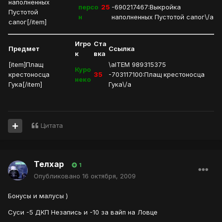
наполненных
персо
25
-690217467:Выкройка
Пустотой
н
наполненных Пустотой сапог\/a
сапог[/item]
Игро
Ста
Предмет
Ссылка
к
вка
[item]Плащ
\aITEM 989315375
Куро
крестоносца
35
-703117100:Плащ крестоносца
неко
Гука[/item]
Гука\/a
Цитата
Телхар
1
Опубликовано
16 октября, 2009
Бонусы и малусы )
Суси -5 ДКП Незапись и -10 за вайп на Ловце