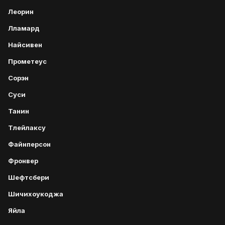
Леорин
Лламард
Найсивен
Прометеус
Сорэн
Суси
Танин
Тлейлаксу
Файнперсон
Фронвер
Шефтсбери
Шичихоукоджа
Яйла