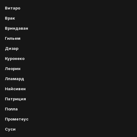
Витаро
Врак
Вриндаван
Гильем
Дизар
Куронеко
Леорин
Лламард
Найсивен
Патриция
Полла
Прометеус
Суси