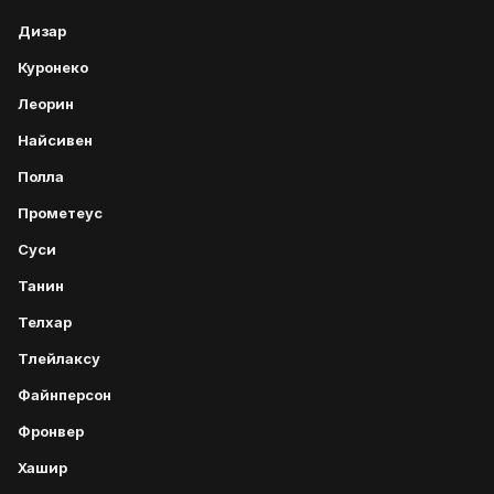
Дизар
Куронеко
Леорин
Найсивен
Полла
Прометеус
Суси
Танин
Телхар
Тлейлаксу
Файнперсон
Фронвер
Хашир