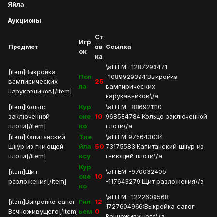
Яйла
Аукционы
Ст
Игр
Предмет
ав
Ссылка
ок
ка
\aITEM -1287293471
[item]Выкройка
Пол
-1089929394:Выкройка
вампирических
25
ла
вампирических
нарукавников[/item]
нарукавников\/a
[item]Кольцо
Кур
\aITEM -886921110
заключенной
оне
10
968584784:Кольцо заключенной
плоти[/item]
ко
плоти\/a
[item]Капитанский
Тле
\aITEM 975643034
шнур из гниющей
йла
50
73175583:Капитанский шнур из
плоти[/item]
ксу
гниющей плоти\/a
Кур
[item]Щит
\aITEM -970032405
оне
10
разложения[/item]
-117643279:Щит разложения\/a
ко
\aITEM -1222609568
[item]Выкройка сапог
Гил
12
1727604966:Выкройка сапог
Вечноживущего[/item]
ьем
0
Вечноживущего\/a