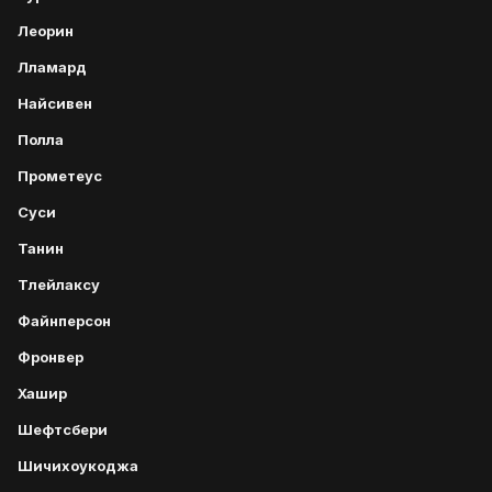
Леорин
Лламард
Найсивен
Полла
Прометеус
Суси
Танин
Тлейлаксу
Файнперсон
Фронвер
Хашир
Шефтсбери
Шичихоукоджа