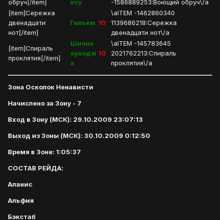
обруч[/item]
ксу
-1586889253:Воющий обруч\/a
[item]Сережка
\aITEM -1462860340
двенадцати
Гильем
10
1139686218:Сережка
нот[/item]
двенадцати нот\/a
Шичих
\aITEM -145783645
[item]Спираль
оукодж
10
2021762213:Спираль
проклятия[/item]
а
проклятия\/a
Зона Осколок Ненависти
Начислено за Зону - 7
Вход в Зону (МСК): 29.10.2009 23:07:13
Выход из Зоны (МСК): 30.10.2009 0:12:50
Время в Зоне: 1:05:37
СОСТАВ РЕЙДА:
Аланис
Альфия
Бэкстаб