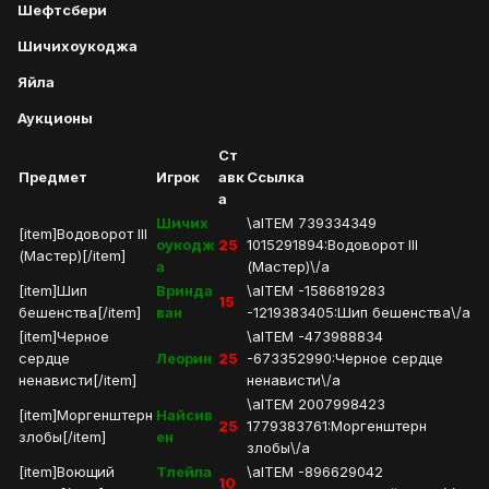
Шефтсбери
Шичихоукоджа
Яйла
Аукционы
Ст
Предмет
Игрок
авк
Ссылка
а
Шичих
\aITEM 739334349
[item]Водоворот III
оукодж
25
1015291894:Водоворот III
(Мастер)[/item]
а
(Мастер)\/a
[item]Шип
Вринда
\aITEM -1586819283
15
бешенства[/item]
ван
-1219383405:Шип бешенства\/a
[item]Черное
\aITEM -473988834
сердце
Леорин
25
-673352990:Черное сердце
ненависти[/item]
ненависти\/a
\aITEM 2007998423
[item]Моргенштерн
Найсив
25
1779383761:Моргенштерн
злобы[/item]
ен
злобы\/a
[item]Воющий
Тлейла
\aITEM -896629042
10