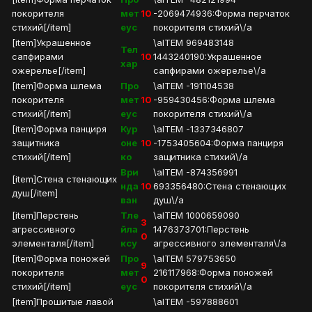
покорителя
мет
10
-2069474936:Форма перчаток
стихий[/item]
еус
покорителя стихий\/a
[item]Украшенное
\aITEM 969483148
Тел
сапфирами
10
1443240190:Украшенное
хар
ожерелье[/item]
сапфирами ожерелье\/a
[item]Форма шлема
Про
\aITEM -191104538
покорителя
мет
10
-959430456:Форма шлема
стихий[/item]
еус
покорителя стихий\/a
[item]Форма панциря
Кур
\aITEM -1337346807
защитника
оне
10
-1753405604:Форма панциря
стихий[/item]
ко
защитника стихий\/a
Ври
\aITEM -874356991
[item]Стена стенающих
нда
10
693356480:Стена стенающих
душ[/item]
ван
душ\/a
[item]Перстень
Тле
\aITEM 1000659090
3
агрессивного
йла
1476373701:Перстень
0
элементаля[/item]
ксу
агрессивного элементаля\/a
[item]Форма поножей
Про
\aITEM 579753650
9
покорителя
мет
216117968:Форма поножей
0
стихий[/item]
еус
покорителя стихий\/a
[item]Прошитые лавой
\aITEM -597888601