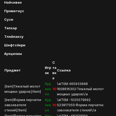
Найсивен
Прометеус
Суси
Телхар
Тлейлаксу
Шефтсбери
Аукционы
С
Игр
та
Предмет
Ссылка
ок
вк
а
Кур
\aITEM 465933668
[item]Тяжелый молот
оне
10
1608616302:Тяжелый молот
мощных ударов[/item]
ко
мощных ударов\/a
[item]Форма перчаток
Кур
\aITEM -1025579692
завоевателя
оне
10
523817055:Форма перчаток
стихий[/item]
ко
завоевателя стихий\/a
[item]Форма перчаток
Про
\aITEM -482121994