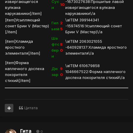
извергающегося
Сус
-1673027638:Прошитые лавой
10
вулкана
и
извергающегося вулкана
нарукавники[/item]
нарукавники\/a
[item]Усыпляющий
\aITEM 399144341
Гил
2
сонет Брии V (Мастер)
-15974516:Усыпляющий сонет
ьем
5
[/item]
Брии V (Мастер)\/a
Ше
[item]Хламида
\aITEM 2063021055
фтс
8
яростного
-640928137:Хламида яростного
бер
0
элементаля[/item]
элементаля\/a
и
[item]Форма
\aITEM 610679858
наплечного доспеха
Ди
9
1046667522:Форма наплечного
покорителя
зар
0
доспеха покорителя стихий\/a
стихий[/item]
Цитата
Гита
0