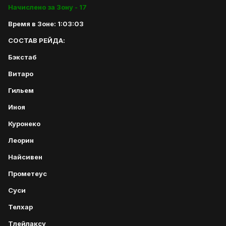
Начислено за Зону - 17
Время в Зоне: 1:03:03
СОСТАВ РЕЙДА:
Бэкстаб
Витаро
Гильем
Иноя
Куронеко
Леорин
Найсивен
Прометеус
Суси
Телхар
Тлейлаксу