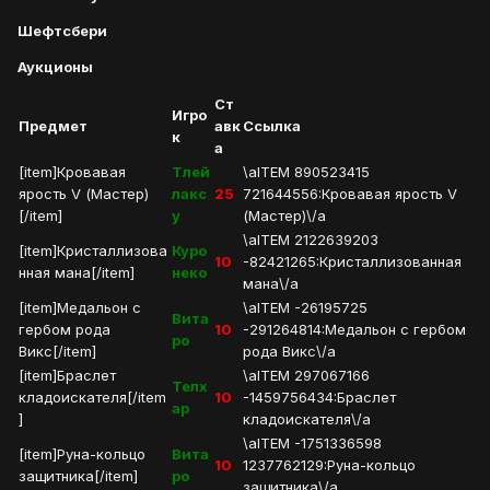
Шефтсбери
Аукционы
Ст
Игро
Предмет
авк
Ссылка
к
а
[item]Кровавая
Тлей
\aITEM 890523415
ярость V (Мастер)
лакс
25
721644556:Кровавая ярость V
[/item]
у
(Мастер)\/a
\aITEM 2122639203
[item]Кристаллизова
Куро
10
-82421265:Кристаллизованная
нная мана[/item]
неко
мана\/a
[item]Медальон с
\aITEM -26195725
Вита
гербом рода
10
-291264814:Медальон с гербом
ро
Викс[/item]
рода Викс\/a
[item]Браслет
\aITEM 297067166
Телх
кладоискателя[/item
10
-1459756434:Браслет
ар
]
кладоискателя\/a
\aITEM -1751336598
[item]Руна-кольцо
Вита
10
1237762129:Руна-кольцо
защитника[/item]
ро
защитника\/a